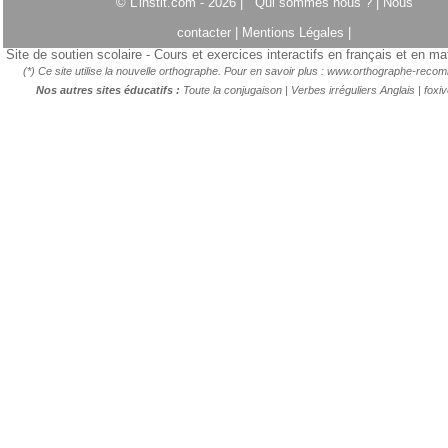
© L'instit.com - 2026 |
Qui sommes nous ?
|
Nous
contacter
|
Mentions Légales
|
Site de soutien scolaire - Cours et exercices interactifs en français et en m
(*) Ce site utilise la nouvelle orthographe. Pour en savoir plus :
www.orthographe-recom
Nos autres sites éducatifs :
Toute la conjugaison
|
Verbes irréguliers Anglais
|
foxi