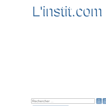
L'instit.com
L'instit.com
