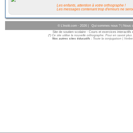
Les enfants, attention à votre orthographe !
Les messages contenant trop d'erreurs ne seron
© L'instit.com - 2026 |
Qui sommes nous ?
|
Nous c
Site de soutien scolaire - Cours et exercices interactif
(*) Ce site utilise la nouvelle orthographe. Pour en savoir plus
Nos autres sites éducatifs :
Toute la conjugaison
|
Verbes