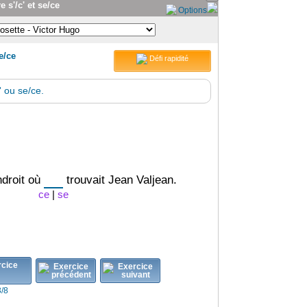
s'/c' et se/ce
Options
e/ce
Défi rapidité
 ou se/ce.
endroit où
trouvait Jean Valjean.
ce
|
se
.
3/8