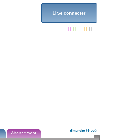
et...

Se connecter
dimanche 09 août
Abonnement
