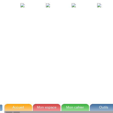
avec Zoé
Tom
Lou
Max
Accueil
Mon espace
Mon cahier
Outils
