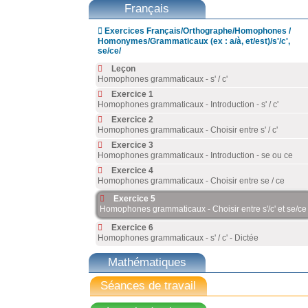
Français

Exercices Français/Orthographe/Homophones /
Homonymes/Grammaticaux (ex : a/à, et/est)/s'/c',
se/ce/
Leçon
Homophones grammaticaux - s' / c'
Exercice 1
Homophones grammaticaux - Introduction - s' / c'
Exercice 2
Homophones grammaticaux - Choisir entre s' / c'
Exercice 3
Homophones grammaticaux - Introduction - se ou ce
Exercice 4
Homophones grammaticaux - Choisir entre se / ce
Exercice 5
Homophones grammaticaux - Choisir entre s'/c' et se/ce
Exercice 6
Homophones grammaticaux - s' / c' - Dictée
Mathématiques
Séances de travail