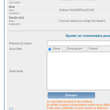
12/12/2018
léna
J'adore %uD83D%uDC4D
Eleve
11/03/2017
Sarah cm1
Cool.au moins ça corige les fautes!
Eleve
02/06/2015
Ajouter un commentaire pour
Prénom & classe
Eleve
Enseignant
Parent
Vous êtes
Votre texte
Envoyer
Le site étant destiné à des enfants,
je vérifie chaque commentaire avant de le diffuse
Il faut donc patienter un peu avant sa diffusion.