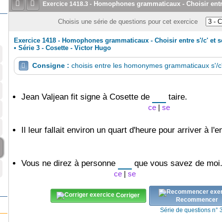


Homophones grammaticaux - Choisir entre 
Exercice
1418.3
-
Choisis une série de questions pour cet exercice
Exercice 1418 - Homophones grammaticaux - Choisir entre s'/c' et s
•
Série 3 - Cosette - Victor Hugo
Consigne :
choisis entre les homonymes grammaticaux s'/c'

Jean Valjean fit signe à Cosette de
taire.
ce
|
se
Il leur fallait environ un quart d'heure pour arriver à l'
Vous ne direz à personne
que vous savez de moi
ce
|
se
Corriger
Recommencer
Série de questions n° 