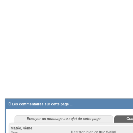

Les commentaires sur cette page ...
Envoyer un message au sujet de cette page
Com
Matéo, 4ème
Il est trop bien ce truc Walla!
Eleve