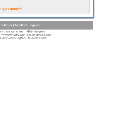
t pas publiés.
ontacter
|
Mentions Légales
|
s en français et en mathématiques.
 :
www.orthographe-recommandee.info
 irréguliers Anglais
|
foxiverbs.com