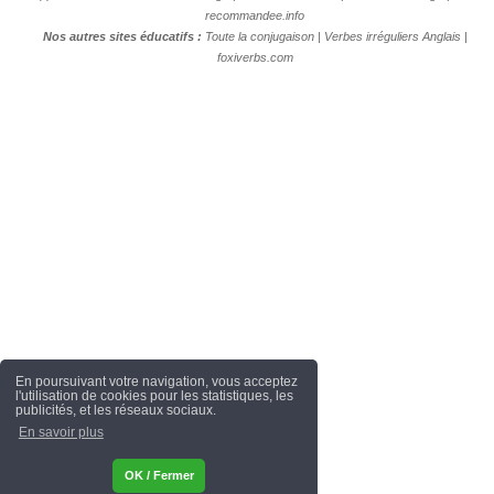
recommandee.info
Nos autres sites éducatifs :
Toute la conjugaison
|
Verbes irréguliers Anglais
|
foxiverbs.com
En poursuivant votre navigation, vous acceptez
l'utilisation de cookies pour les statistiques, les
publicités, et les réseaux sociaux.
En savoir plus
OK / Fermer