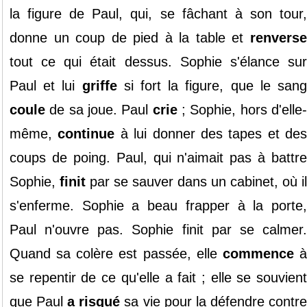
la
figure
de
Paul
, qui, se
fâchant
à son
tour
donne un
coup de pied
à la
table
et
renvers
tout
ce qui était
dessus
.
Sophie
s'
élance
su
Paul
et
lui
griffe
si fort la
figure
, que le
san
coule
de sa joue.
Paul
crie
;
Sophie
, hors d'
elle
même
,
continue
à
lui
donner
des
tapes
et des
coups de poing
.
Paul
, qui n'aimait pas à
battre
Sophie
,
finit
par se
sauver
dans un
cabinet
, où il
s'
enferme
.
Sophie
a beau
frapper
à la
porte
Paul
n'
ouvre
pas.
Sophie
finit
par se
calmer
Quand sa
colère
est
passée
,
elle
commence
se
repentir
de ce qu'
elle
a fait
;
elle
se
souvien
que
Paul
a risqué
sa
vie
pour
la
défendre
contr