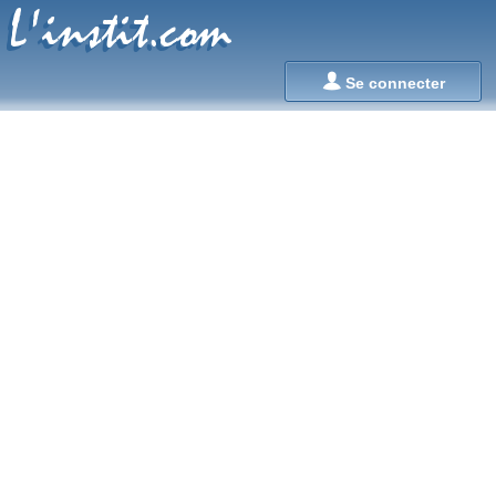
L'instit.com
L'instit.com

Se connecter