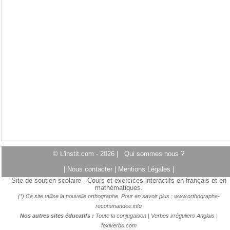
© L'instit.com - 2026 |
Qui sommes nous ?
|
Nous contacter
|
Mentions Légales
|
Site de soutien scolaire - Cours et exercices interactifs en français et en
mathématiques.
(*) Ce site utilise la nouvelle orthographe. Pour en savoir plus :
www.orthographe-
recommandee.info
Nos autres sites éducatifs :
Toute la conjugaison
|
Verbes irréguliers Anglais
|
foxiverbs.com