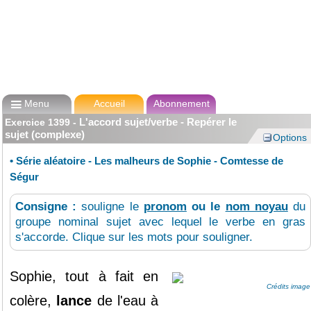

Menu
Accueil
Abonnement
L'accord sujet/verbe - Repérer le
Exercice
1399
-
sujet (complexe)
Options
•
Série aléatoire - Les malheurs de Sophie - Comtesse de
Ségur
Consigne :
souligne le
pronom
ou le
nom noyau
du
groupe nominal sujet avec lequel le verbe en gras
s'accorde. Clique sur les mots pour souligner.
Sophie
, tout à fait en
Crédits image
colère
,
lance
de l'
eau
à