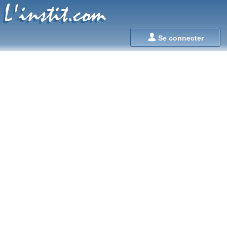
L'instit.com
L'instit.com

Se connecter