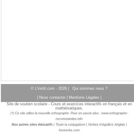
© L'instit.com - 2026 |
Qui sommes nous ?
|
Nous contacter
|
Mentions Légales
|
Site de soutien scolaire - Cours et exercices interactifs en français et en
mathématiques.
(*) Ce site utilise la nouvelle orthographe. Pour en savoir plus :
www.orthographe-
recommandee.info
Nos autres sites éducatifs :
Toute la conjugaison
|
Verbes irréguliers Anglais
|
foxiverbs.com