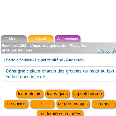

Menu
Accueil
Abonnement
L'accord sujet/verbe - Placer les
Exercice
1392
-
groupes de mots
Options
•
Série aléatoire - La petite sirène - Andersen
Consigne :
place chacun des groupes de mots au bon
endroit dans le texte.
les matelots
les vagues
la petite sirène
Le navire
Il
de gros nuages
la mer
Les lumières colorées