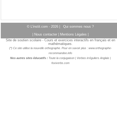
© L'instit.com - 2026 |
Qui sommes nous ?
|
Nous contacter
|
Mentions Légales
|
Site de soutien scolaire - Cours et exercices interactifs en français et en
mathématiques.
(*) Ce site utilise la nouvelle orthographe. Pour en savoir plus :
www.orthographe-
recommandee.info
Nos autres sites éducatifs :
Toute la conjugaison
|
Verbes irréguliers Anglais
|
foxiverbs.com