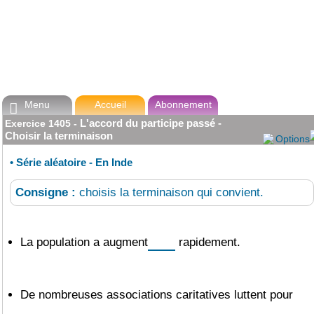
Menu
Accueil
Abonnement

L'accord du participe passé -
Exercice
1405
-
Choisir la terminaison
Options
•
Série aléatoire - En Inde
Consigne :
choisis la terminaison qui convient.
La population a
augment
rapidement.
De nombreuses associations caritatives luttent pour