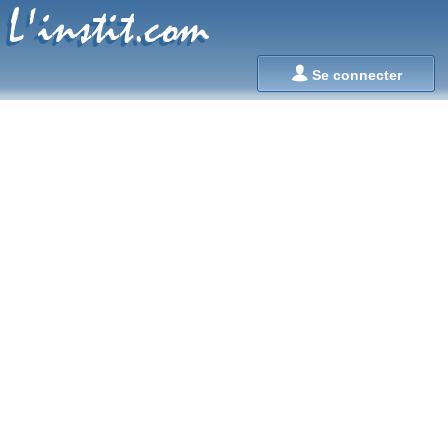
L'instit.com
L'instit.com

Se connecter