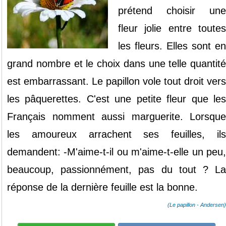
prétend
choisir
une
fleur
jolie
entre
toute
les
fleurs.
Elles
sont
en
grand
nombre
et
le
choix
dans
une
telle
quantité
est
embarrassant.
Le
papillon
vole
tout
droit
vers
les
pâquerettes.
C'
est
une
petite
fleur
que
le
Français
nomment
aussi
marguerite.
Lorsque
les
amoureux
arrachent
ses
feuilles,
il
demandent
:
-M'
aime
-t-il
ou
m'
aime
-t-elle
un
peu
beaucoup,
passionnément,
pas
du
tout
?
L
réponse
de
la
dernière
feuille
est
la
bonne.
(Le papillon - Andersen)