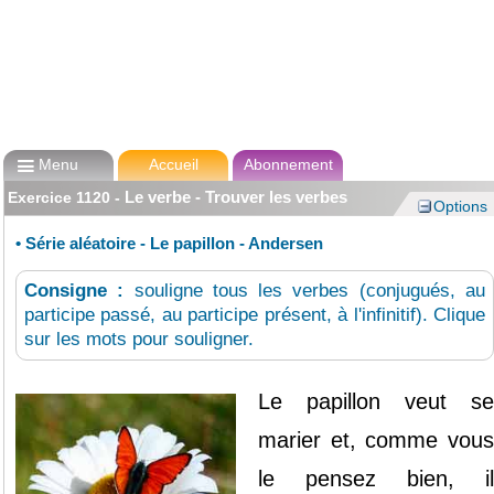

Menu
Accueil
Abonnement
Le verbe - Trouver les verbes
Exercice
1120
-
Options
•
Série aléatoire - Le papillon - Andersen
Consigne :
souligne tous les verbes (conjugués, au
participe passé, au participe présent, à l'infinitif). Clique
sur les mots pour souligner.
Le
papillon
veut
se
marier
et,
comme
vou
le
pensez
bien,
il