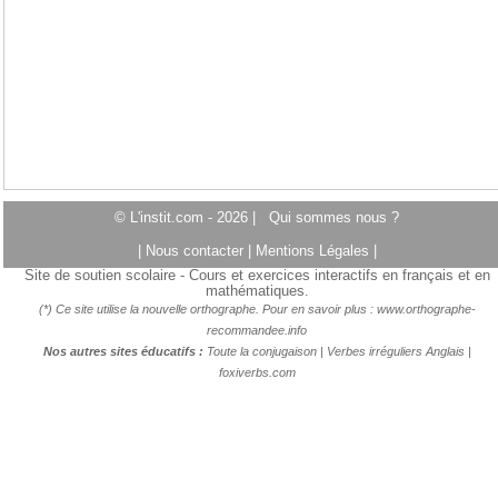
© L'instit.com - 2026 |
Qui sommes nous ?
|
Nous contacter
|
Mentions Légales
|
Site de soutien scolaire - Cours et exercices interactifs en français et en
mathématiques.
(*) Ce site utilise la nouvelle orthographe. Pour en savoir plus :
www.orthographe-
recommandee.info
Nos autres sites éducatifs :
Toute la conjugaison
|
Verbes irréguliers Anglais
|
foxiverbs.com