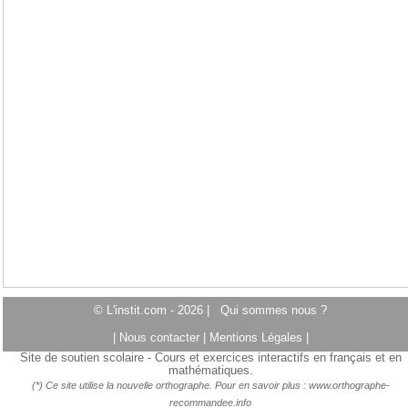
© L'instit.com - 2026 |
Qui sommes nous ?
|
Nous contacter
|
Mentions Légales
|
Site de soutien scolaire - Cours et exercices interactifs en français et en
mathématiques.
(*) Ce site utilise la nouvelle orthographe. Pour en savoir plus :
www.orthographe-
recommandee.info