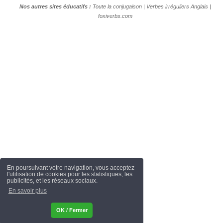
Nos autres sites éducatifs :
Toute la conjugaison
|
Verbes irréguliers Anglais
|
foxiverbs.com
En poursuivant votre navigation, vous acceptez
l'utilisation de cookies pour les statistiques, les
publicités, et les réseaux sociaux.
En savoir plus
OK / Fermer