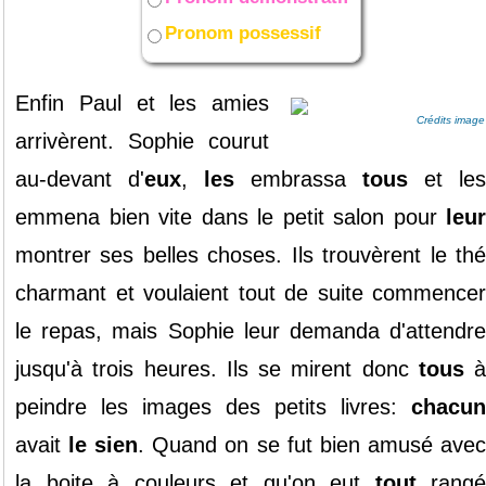
Pronom possessif
Enfin Paul et les amies
Crédits image
arrivèrent. Sophie courut
au-devant d'
eux
,
les
embrassa
tous
et les
emmena bien vite dans le petit salon pour
leur
montrer ses belles choses. Ils trouvèrent le thé
charmant et voulaient tout de suite commencer
le repas, mais Sophie leur demanda d'attendre
jusqu'à trois heures. Ils se mirent donc
tous
à
peindre les images des petits livres:
chacun
avait
le sien
. Quand on se fut bien amusé ave
la boite à couleurs et qu'on eut
tout
rangé