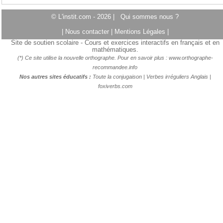
© L'instit.com - 2026 |
Qui sommes nous ?
|
Nous contacter
|
Mentions Légales
|
Site de soutien scolaire - Cours et exercices interactifs en français et en
mathématiques.
(*) Ce site utilise la nouvelle orthographe. Pour en savoir plus :
www.orthographe-
recommandee.info
Nos autres sites éducatifs :
Toute la conjugaison
|
Verbes irréguliers Anglais
|
foxiverbs.com