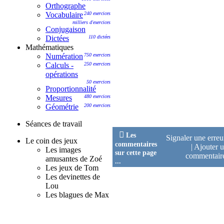
Orthographe
Vocabulaire
240 exercices
milliers d'exercices
Conjugaison
Dictées
110 dictées
Mathématiques
Numération
750 exercices
Calculs -
250 exercices
opérations
50 exercices
Proportionnalité
Mesures
480 exercices
Géométrie
200 exercices
Séances de travail

Les
Signaler une erre
Le coin des jeux
commentaires
|
Ajouter 
Les images
sur cette page
commentai
amusantes de Zoé
...
Les jeux de Tom
Les devinettes de
Lou
Les blagues de Max