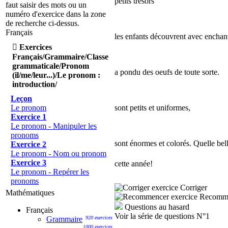
petits trésors
faut saisir des mots ou un
numéro d'exercice dans la zone
de recherche ci-dessus.
Français
les enfants découvrent avec enchan

Exercices
Français/Grammaire/Classe
grammaticale/Pronom
a pondu des oeufs de toute sorte.
(il/me/leur...)/Le pronom :
introduction/
Leçon
sont petits et uniformes,
Le pronom
Exercice 1
Le pronom - Manipuler les
pronoms
sont énormes et colorés. Quelle bell
Exercice 2
Le pronom - Nom ou pronom
Exercice 3
cette année!
Le pronom - Repérer les
pronoms
Corriger
Mathématiques
Recomm
Questions au hasard
Français
Voir la série de questions N°1
Grammaire
920 exercices
1000 exercices