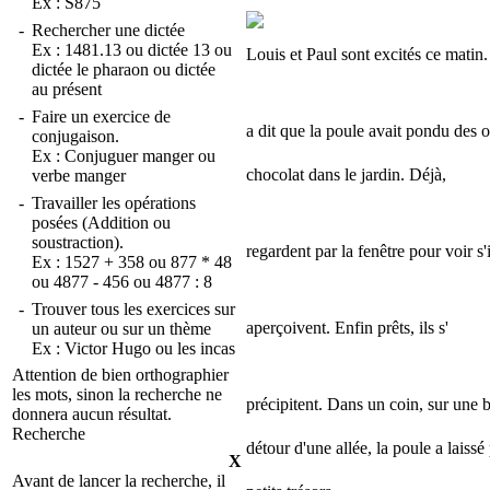
Ex :
S875
-
Rechercher une dictée
Ex :
1481.13
ou
dictée 13
ou
Louis et Paul sont excités ce mati
dictée le pharaon
ou
dictée
au présent
-
Faire un exercice de
a dit que la poule avait pondu des 
conjugaison.
Ex :
Conjuguer manger
ou
chocolat dans le jardin. Déjà,
verbe manger
-
Travailler les opérations
posées (Addition ou
soustraction).
regardent par la fenêtre pour voir s'i
Ex :
1527 + 358
ou
877 * 48
ou
4877 - 456
ou
4877 : 8
-
Trouver tous les exercices sur
aperçoivent. Enfin prêts, ils s'
un auteur ou sur un thème
Ex :
Victor Hugo
ou
les incas
Attention de bien orthographier
les mots, sinon la recherche ne
précipitent. Dans un coin, sur une 
donnera aucun résultat.
Recherche
détour d'une allée, la poule a laissé
X
Avant de lancer la recherche, il