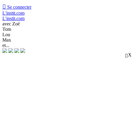

Se connecter
L'instit.com
L'instit.com
avec Zoé
Tom
Lou
Max
et...
X
