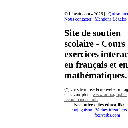
© L'instit.com - 2026 |
Qui somme
Nous contacter
|
Mentions Légales
Site de soutien
scolaire - Cours 
exercices interac
en français et en
mathématiques.
(*) Ce site utilise la nouvelle orth
en savoir plus :
www.orthographe-
recommandee.info
Nos autres sites éducatifs :
T
conjugaison
|
Verbes irréguliers
foxiverbs.com