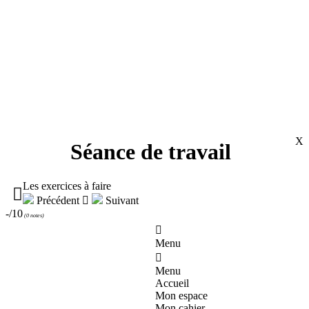
X
Séance de travail
Les exercices à faire

Précédent

Suivant
-/10
(
0 notes
)

Menu

Menu
Accueil
Mon espace
Mon cahier