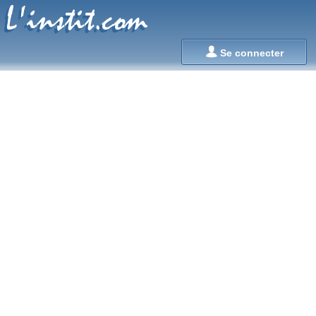
L'instit.com
L'instit.com

Se connecter