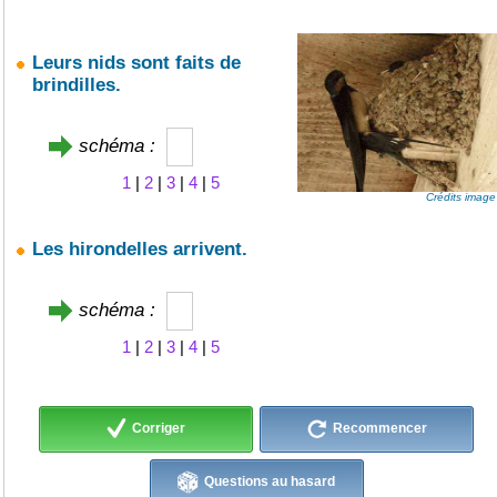
Leurs nids sont faits de
brindilles.
schéma :
1
|
2
|
3
|
4
|
5
Crédits image
Les hirondelles arrivent.
schéma :
1
|
2
|
3
|
4
|
5
Corriger
Recommencer
Questions au hasard