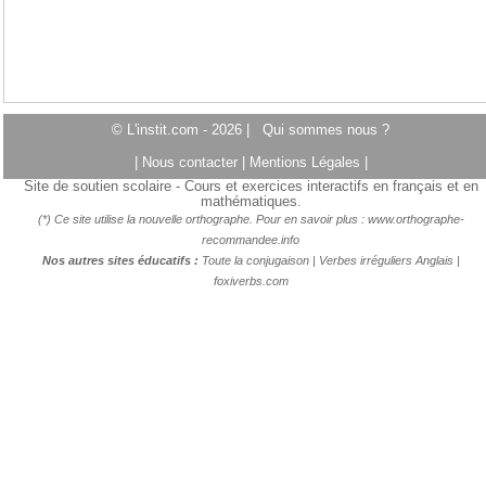
© L'instit.com - 2026 |
Qui sommes nous ?
|
Nous contacter
|
Mentions Légales
|
Site de soutien scolaire - Cours et exercices interactifs en français et en
mathématiques.
(*) Ce site utilise la nouvelle orthographe. Pour en savoir plus :
www.orthographe-
recommandee.info
Nos autres sites éducatifs :
Toute la conjugaison
|
Verbes irréguliers Anglais
|
foxiverbs.com