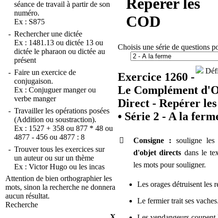
Repérer les
séance de travail à partir de son
numéro.
COD
Ex :
S875
-
Rechercher une dictée
Ex :
1481.13
ou
dictée 13
ou
Choisis une série de questions p
dictée le pharaon
ou
dictée au
présent
Défi
-
Faire un exercice de
Exercice 1260 -
conjugaison.
Le Complément d'O
Ex :
Conjuguer manger
ou
verbe manger
Direct - Repérer l
-
Travailler les opérations posées
•
Série 2 - A la ferm
(Addition ou soustraction).
Ex :
1527 + 358
ou
877 * 48
ou
4877 - 456
ou
4877 : 8

Consigne :
souligne le
-
Trouver tous les exercices sur
d'objet directs
dans le tex
un auteur ou sur un thème
les mots pour souligner.
Ex :
Victor Hugo
ou
les incas
Attention de bien orthographier les
Les
orages
détruisent
les
r
mots, sinon la recherche ne donnera
aucun résultat.
Le
fermier
trait
ses
vaches
Recherche
X
Les
vendangeurs
coupent