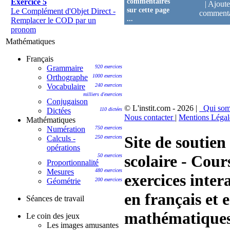
commentaires
Exercice 5
|
Ajoute
sur cette page
Le Complément d'Objet Direct -
comment
...
Remplacer le COD par un
pronom
Mathématiques
Français
Grammaire
920 exercices
Orthographe
1000 exercices
Vocabulaire
240 exercices
milliers d'exercices
Conjugaison
© L'instit.com - 2026 |
Qui so
Dictées
110 dictées
Nous contacter
|
Mentions Léga
Mathématiques
Numération
750 exercices
Site de soutien
Calculs -
250 exercices
opérations
scolaire - Cour
50 exercices
Proportionnalité
Mesures
480 exercices
exercices intera
Géométrie
200 exercices
en français et 
Séances de travail
mathématiques
Le coin des jeux
Les images amusantes