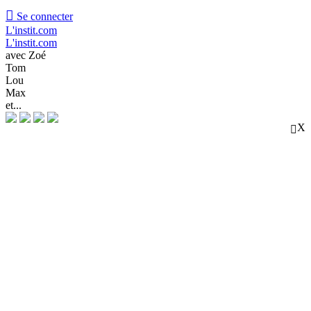

Se connecter
L'instit.com
L'instit.com
avec Zoé
Tom
Lou
Max
et...
X
