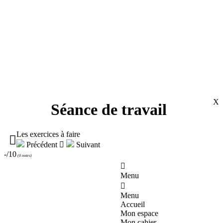
X
Séance de travail
Les exercices à faire

Précédent

Suivant
-/10
(
0 notes
)

Menu

Menu
Accueil
Mon espace
Mon cahier