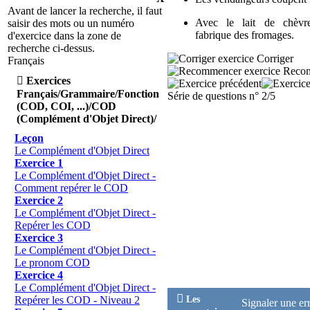
Avant de lancer la recherche, il faut
Avec
le
lait
de
chèvr
saisir des mots ou un numéro
fabrique
des
fromages
.
d'exercice dans la zone de
recherche ci-dessus.
Corriger
Français
Reco

Exercices
Français/Grammaire/Fonction
Série de questions n° 2/5
(COD, COI, ...)/COD
(Complément d'Objet Direct)/
Leçon
Le Complément d'Objet Direct
Exercice 1
Le Complément d'Objet Direct -
Comment repérer le COD
Exercice 2
Le Complément d'Objet Direct -
Repérer les COD
Exercice 3
Le Complément d'Objet Direct -
Le pronom COD
Exercice 4
Le Complément d'Objet Direct -

Les
Repérer les COD - Niveau 2
Signaler une er