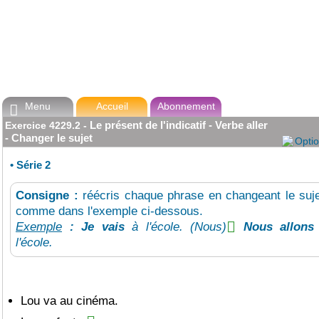
Menu
Accueil
Abonnement

Le présent de l'indicatif - Verbe aller
Exercice
4229.2
-
- Changer le sujet
Opti
•
Série 2
Consigne :
réécris chaque phrase en changeant le suje
comme dans l'exemple ci-dessous.
Exemple
: Je vais
à l'école. (Nous)
Nous allons
l'école.
Lou va au cinéma.