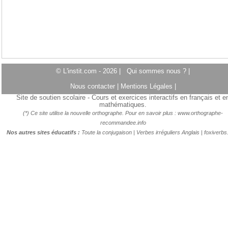
© L'instit.com - 2026 |
Qui sommes nous ?
|
Nous contacter
|
Mentions Légales
|
Site de soutien scolaire - Cours et exercices interactifs en français et e
mathématiques.
(*) Ce site utilise la nouvelle orthographe. Pour en savoir plus :
www.orthographe-
recommandee.info
Nos autres sites éducatifs :
Toute la conjugaison
|
Verbes irréguliers Anglais
|
foxiverb