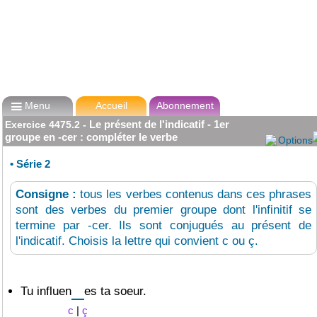

Menu
Accueil
Abonnement
Le présent de l'indicatif - 1er
Exercice
4475.2
-
groupe en -cer : compléter le verbe
Options
•
Série 2
Consigne :
tous les verbes contenus dans ces phrases
sont des verbes du premier groupe dont l'infinitif se
termine par -cer. Ils sont conjugués au présent de
l'indicatif. Choisis la lettre qui convient c ou ç.
Tu
influen
es ta soeur.
c
|
ç