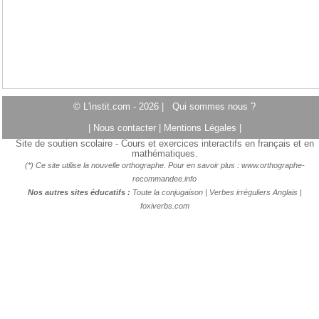
© L'instit.com - 2026 |
Qui sommes nous ?
|
Nous contacter
|
Mentions Légales
|
Site de soutien scolaire - Cours et exercices interactifs en français et en
mathématiques.
(*) Ce site utilise la nouvelle orthographe. Pour en savoir plus :
www.orthographe-
recommandee.info
Nos autres sites éducatifs :
Toute la conjugaison
|
Verbes irréguliers Anglais
|
foxiverbs.com