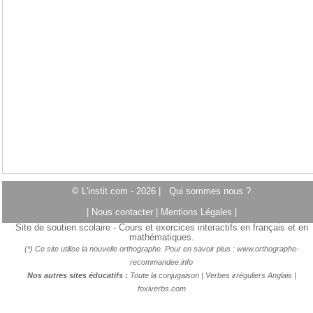
© L'instit.com - 2026 |
Qui sommes nous ?
|
Nous contacter
|
Mentions Légales
|
Site de soutien scolaire - Cours et exercices interactifs en français et en
mathématiques.
(*) Ce site utilise la nouvelle orthographe. Pour en savoir plus :
www.orthographe-
recommandee.info
Nos autres sites éducatifs :
Toute la conjugaison
|
Verbes irréguliers Anglais
|
foxiverbs.com