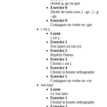
choisir g, ge ou gue
Exercice 8
Dictée de mots avec j - ge - j - g
- gu
Exercice 9
Conjuguer un verbe en -ger
c ou ç
Leçon
c ou ç
Exercice 1
Son (que) ou son (s)
Exercice 2
Repérer l'intrus
Exercice 3
Choisir c ou ç
Exercice 4
Choisir la bonne orthographe
Exercice 5
Conjuguer un verbe en -cer
son (an)
Leçon
Le son (an)
Exercice 1
Choisir la bonne orthographe
Exercice 2