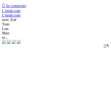

Se connecter
L'instit.com
L'instit.com
avec Zoé
Tom
Lou
Max
et...
X
