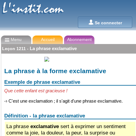
L'instit.com
L'instit.com

Se connecter

Menu
Accueil
Abonnement
La phrase exclamative
Leçon
1211
-
La phrase à la forme exclamative
Exemple de phrase exclamative
Que cette enfant est gracieuse !
-›
C'est une exclamation ; il s'agit d'une phrase exclamative.
Définition - la phrase exclamative
La phrase
exclamative
sert à exprimer un sentiment
comme la joie, la douleur, la peur, la surprise ou