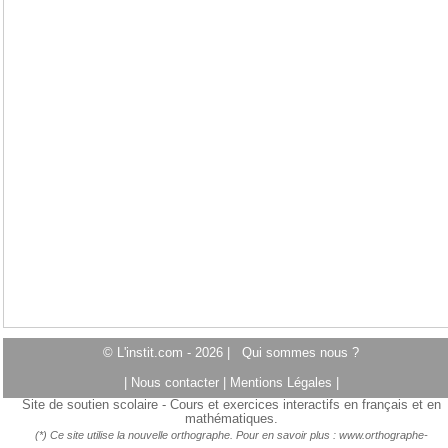
© L'instit.com - 2026 |
Qui sommes nous ?
|
Nous contacter
|
Mentions Légales
|
Site de soutien scolaire - Cours et exercices interactifs en français et en
mathématiques.
(*) Ce site utilise la nouvelle orthographe. Pour en savoir plus :
www.orthographe-