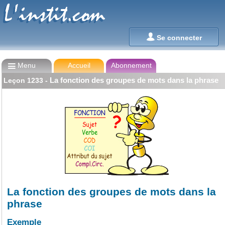
L'instit.com
L'instit.com

Se connecter

Menu
Accueil
Abonnement
La fonction des groupes de mots dans la phrase
Leçon
1233
-
La fonction des groupes de mots dans la
phrase
Exemple