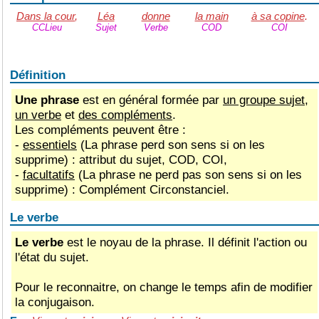
Dans la cour
,
Léa
donne
la main
à sa copine
.
CCLieu
Sujet
Verbe
COD
COI
Définition
Une phrase
est en général formée par
un groupe sujet
,
un verbe
et
des compléments
.
Les compléments peuvent être :
-
essentiels
(La phrase perd son sens si on les
supprime) : attribut du sujet, COD, COI,
-
facultatifs
(La phrase ne perd pas son sens si on les
supprime) : Complément Circonstanciel.
Le verbe
Le verbe
est le noyau de la phrase. Il définit l'action ou
l'état du sujet.
Pour le reconnaitre, on change le temps afin de modifier
la conjugaison.