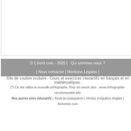
© L'instit.com - 2026 |
Qui sommes nous ?
|
Nous contacter
|
Mentions Légales
|
Site de soutien scolaire - Cours et exercices interactifs en français et en
mathématiques.
(*) Ce site utilise la nouvelle orthographe. Pour en savoir plus :
www.orthographe-
recommandee.info
Nos autres sites éducatifs :
Toute la conjugaison
|
Verbes irréguliers Anglais
|
foxiverbs.com