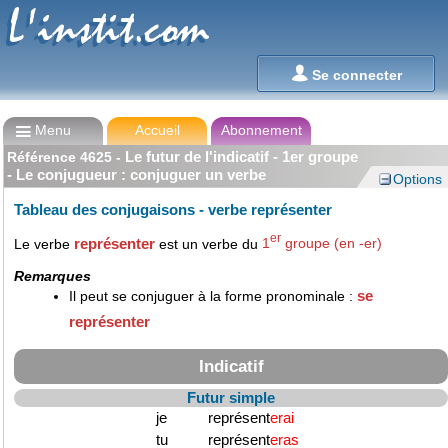
L'instit.com
L'instit.com

Se connecter

Menu
Accueil
Abonnement
Le futur de l'indicatif - 1er groupe
Référence
4625
-
- Le conjugueur : conjuguer un verbe
Options
Tableau des conjugaisons - verbe représenter
er
représenter
Le verbe
est un verbe du
1
groupe (en -er)
Remarques
se
Il peut se conjuguer à la forme pronominale :
représenter
Indicatif
Futur simple
je
représent
erai
tu
représent
eras