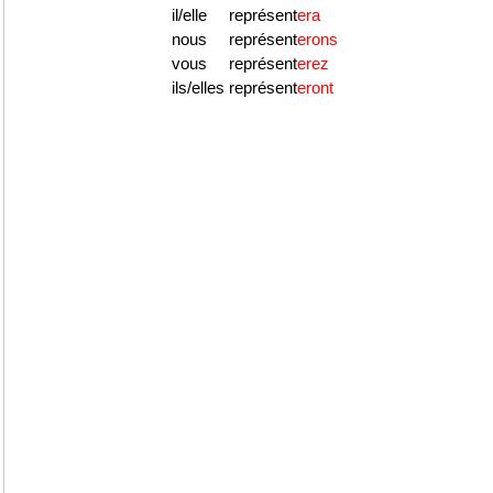
il/elle
représent
era
nous
représent
erons
vous
représent
erez
ils/elles
représent
eront