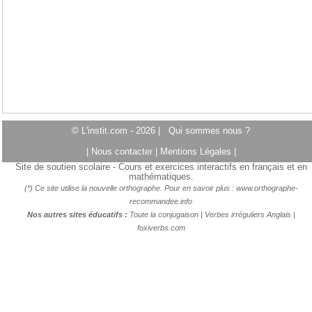
© L'instit.com - 2026 |
Qui sommes nous ?
|
Nous contacter
|
Mentions Légales
|
Site de soutien scolaire - Cours et exercices interactifs en français et en
mathématiques.
(*) Ce site utilise la nouvelle orthographe. Pour en savoir plus :
www.orthographe-
recommandee.info
Nos autres sites éducatifs :
Toute la conjugaison
|
Verbes irréguliers Anglais
|
foxiverbs.com