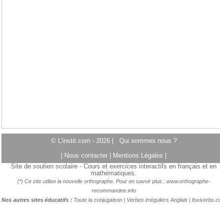
© L'instit.com - 2026 |
Qui sommes nous ?
|
Nous contacter
|
Mentions Légales
|
Site de soutien scolaire - Cours et exercices interactifs en français et en
mathématiques.
(*) Ce site utilise la nouvelle orthographe. Pour en savoir plus :
www.orthographe-
recommandee.info
Nos autres sites éducatifs :
Toute la conjugaison
|
Verbes irréguliers Anglais
|
foxiverbs.