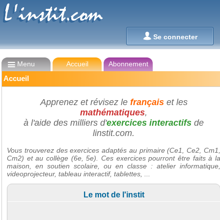
L'instit.com
L'instit.com

Se connecter

Menu
Accueil
Abonnement
Accueil
Apprenez et révisez le
français
et les
mathématiques
,
à l'aide des milliers d'
exercices interactifs
de
linstit.com.
Vous trouverez des exercices adaptés au primaire (Ce1, Ce2, Cm1
Cm2) et au collège (6e, 5e). Ces exercices pourront être faits à l
maison, en soutien scolaire, ou en classe : atelier informatique
videoprojecteur, tableau interactif, tablettes, ...
Le mot de l'instit