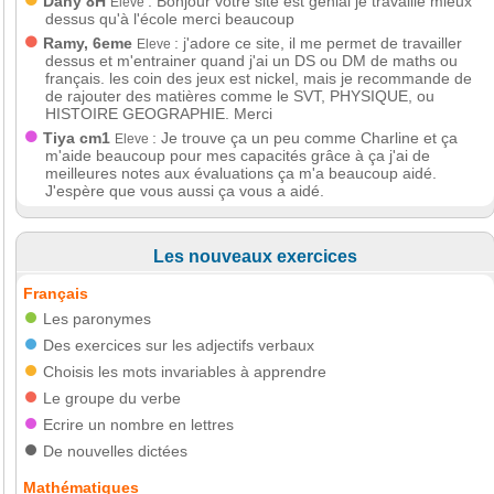
Dany 8H
: Bonjour votre site est génial je travaille mieux
Eleve
dessus qu'à l'école merci beaucoup
Ramy, 6eme
: j'adore ce site, il me permet de travailler
Eleve
dessus et m'entrainer quand j'ai un DS ou DM de maths ou
français. les coin des jeux est nickel, mais je recommande de
de rajouter des matières comme le SVT, PHYSIQUE, ou
HISTOIRE GEOGRAPHIE. Merci
Tiya cm1
: Je trouve ça un peu comme Charline et ça
Eleve
m'aide beaucoup pour mes capacités grâce à ça j'ai de
meilleures notes aux évaluations ça m'a beaucoup aidé.
J'espère que vous aussi ça vous a aidé.
Les nouveaux exercices
Français
Les paronymes
Des exercices sur les adjectifs verbaux
Choisis les mots invariables à apprendre
Le groupe du verbe
Ecrire un nombre en lettres
De nouvelles dictées
Mathématiques