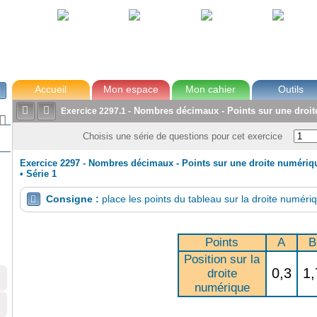
avec Zoé
Tom
Lou
Max
Accueil
Mon espace
Mon cahier
Outils



Nombres décimaux - Points sur une droi
Exercice
2297.1
-

Choisis une série de questions pour cet exercice
Exercice 2297 - Nombres décimaux - Points sur une droite numériq
•
Série 1
Consigne :
place les points du tableau sur la droite numéri

Points
A
B
Position sur la
0,3
1,
droite
numérique