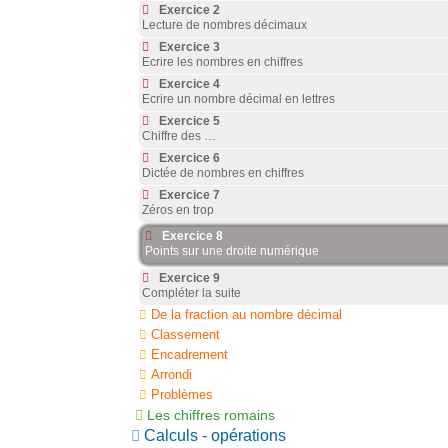
Exercice 2
Lecture de nombres décimaux
Exercice 3
Ecrire les nombres en chiffres
Exercice 4
Ecrire un nombre décimal en lettres
Exercice 5
Chiffre des …
Exercice 6
Dictée de nombres en chiffres
Exercice 7
Zéros en trop
Exercice 8
Points sur une droite numérique
Exercice 9
Compléter la suite
De la fraction au nombre décimal
Classement
Encadrement
Arrondi
Problèmes
Les chiffres romains
Calculs - opérations