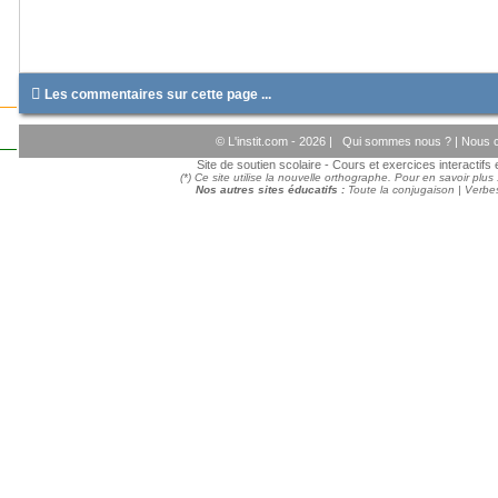

Les commentaires sur cette page ...
© L'instit.com - 2026 |
Qui sommes nous ?
|
Nous c
Site de soutien scolaire - Cours et exercices interactif
(*) Ce site utilise la nouvelle orthographe. Pour en savoir plus
Nos autres sites éducatifs :
Toute la conjugaison
|
Verbes