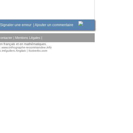
Signaler une erreur
|
Ajouter un commentaire
ontacter
|
Mentions Légales
|
s en français et en mathématiques.
 :
www.orthographe-recommandee.info
 irréguliers Anglais
|
foxiverbs.com