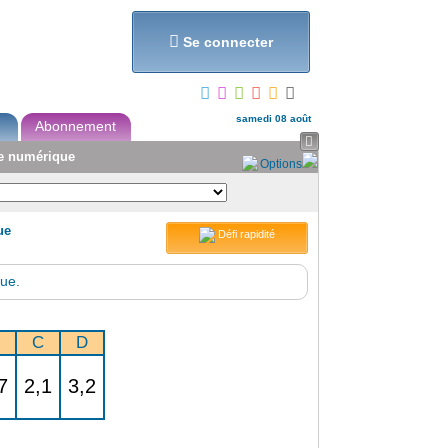
et...

Se connecter
samedi 08 août
Abonnement

te numérique
Options
ue
Défi rapidité
que.
C
D
7
2,1
3,2