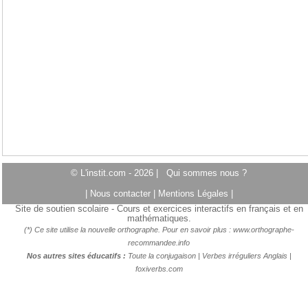
© L'instit.com - 2026 |
Qui sommes nous ?
|
Nous contacter
|
Mentions Légales
|
Site de soutien scolaire - Cours et exercices interactifs en français et en
mathématiques.
(*) Ce site utilise la nouvelle orthographe. Pour en savoir plus :
www.orthographe-
recommandee.info
Nos autres sites éducatifs :
Toute la conjugaison
|
Verbes irréguliers Anglais
|
foxiverbs.com