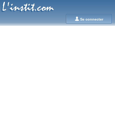
L'instit.com
L'instit.com

Se connecter