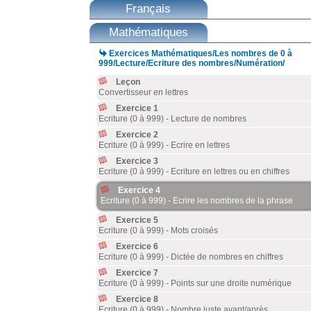
Français
Mathématiques

Exercices Mathématiques/Les nombres de 0 à
999/Lecture/Ecriture des nombres/Numération/
Leçon
Convertisseur en lettres
Exercice 1
Ecriture (0 à 999) - Lecture de nombres
Exercice 2
Ecriture (0 à 999) - Ecrire en lettres
Exercice 3
Ecriture (0 à 999) - Ecriture en lettres ou en chiffres
Exercice 4
Ecriture (0 à 999) - Ecrire les nombres de la phrase
Exercice 5
Ecriture (0 à 999) - Mots croisés
Exercice 6
Ecriture (0 à 999) - Dictée de nombres en chiffres
Exercice 7
Ecriture (0 à 999) - Points sur une droite numérique
Exercice 8
Ecriture (0 à 999) - Nombre juste avant/après