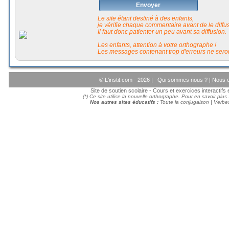
Envoyer
Le site étant destiné à des enfants,
je vérifie chaque commentaire avant de le diffuse
Il faut donc patienter un peu avant sa diffusion.
Les enfants, attention à votre orthographe !
Les messages contenant trop d'erreurs ne seron
© L'instit.com - 2026 |
Qui sommes nous ?
|
Nous c
Site de soutien scolaire - Cours et exercices interactif
(*) Ce site utilise la nouvelle orthographe. Pour en savoir plus
Nos autres sites éducatifs :
Toute la conjugaison
|
Verbes