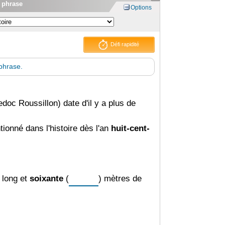
a phrase
Options
Défi rapidité
 phrase.
c Roussillon) date d'il y a plus de
tionné dans l'histoire dès l'an
huit-cent-
 long et
soixante
(
) mètres de