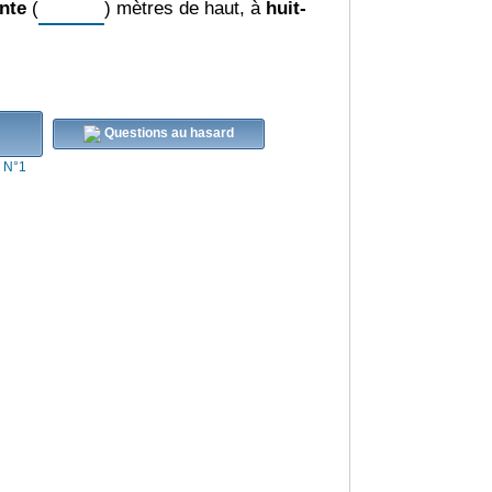
nte
(
) mètres de haut, à
huit-
Questions au hasard
s N°1