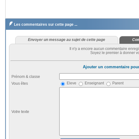

Les commentaires sur cette page ...
Envoyer un message au sujet de cette page
Com
Il n'y a encore aucun commentaire enregi
Soyez le premier à donner vo
Ajouter un commentaire pour
Prénom & classe
Eleve
Enseignant
Parent
Vous êtes
Votre texte