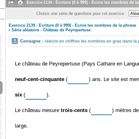


Ecriture (0 à 999) - Ecrire les nombres de l
Exercice
2139
-
Choisis une série de questions pour cet exercice
Exercice 2139 - Ecriture (0 à 999) - Ecrire les nombres de la phrase
•
Série aléatoire - Château de Peyrepertuse
Consigne :
réécris en chiffres les nombres en gras dans la

Le château de Peyrepertuse (Pays Cathare en Languedo
neuf-cent-cinquante
(
) ans. Le site est men
six
(
).
Le château mesure
trois-cents
(
) mètres de
large.