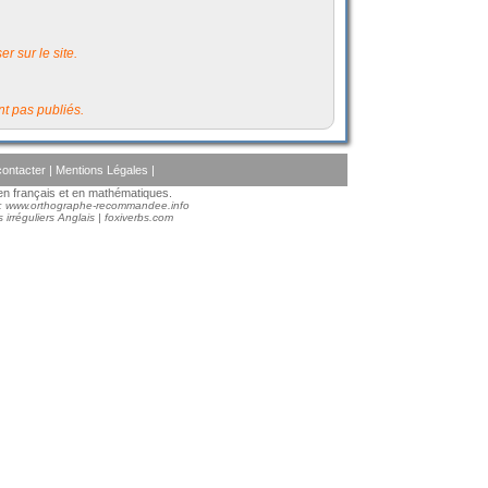
r sur le site.
t pas publiés.
ontacter
|
Mentions Légales
|
s en français et en mathématiques.
 :
www.orthographe-recommandee.info
 irréguliers Anglais
|
foxiverbs.com