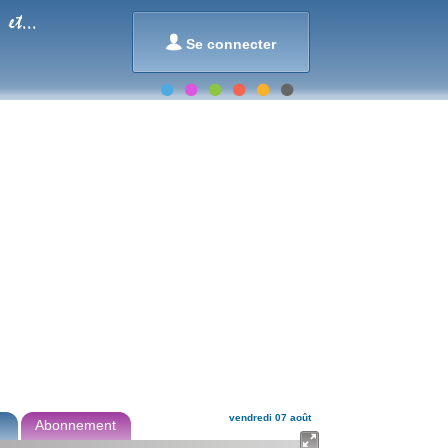
et...

Se connecter
vendredi 07 août
Abonnement
