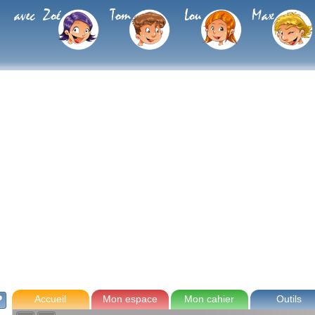
avec Zoé
Tom
Lou
Max
Accueil
Mon espace
Mon cahier
Outils
