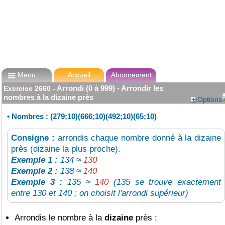

Menu
Accueil
Abonnement
Arrondi (0 à 999) - Arrondir les
Exercice
2660
-
nombres à la dizaine près
Options
•
Nombres : (279;10)(666;10)(492;10)(65;10)
Consigne :
arrondis chaque nombre donné à la dizaine
près (dizaine la plus proche).
Exemple 1 :
134 ≈
130
Exemple 2 :
138 ≈
140
Exemple 3 :
135 ≈
140
(135 se trouve exactement
entre 130 et 140 ; on choisit l'arrondi supérieur)
Arrondis le nombre à la
dizaine
près :