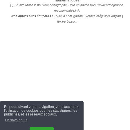
mathématiques.
(*) Ce site utilise la nouvelle orthographe. Pour en savoir plus :
www.orthographe-
recommandee.info
Nos autres sites éducatifs :
Toute la conjugaison
|
Verbes irréguliers Anglais
|
foxiverbs.com
En poursuivant votre navigation, vous acceptez
l'utilisation de cookies pour les statistiques, les
publicités, et les réseaux sociaux.
En savoir plus