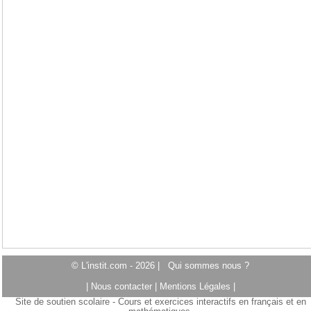
© L'instit.com - 2026 |
Qui sommes nous ?
|
Nous contacter
|
Mentions Légales
|
Site de soutien scolaire - Cours et exercices interactifs en français et en