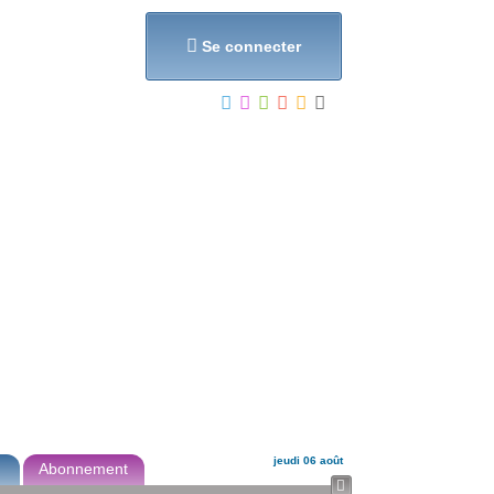
et...

Se connecter
jeudi 06 août
Abonnement
