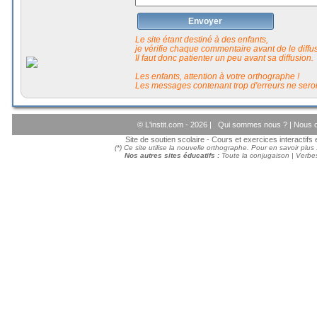
Envoyer
Le site étant destiné à des enfants,
je vérifie chaque commentaire avant de le diffuse
Il faut donc patienter un peu avant sa diffusion.
Les enfants, attention à votre orthographe !
Les messages contenant trop d'erreurs ne seron
© L'instit.com - 2026 |
Qui sommes nous ?
|
Nous c
Site de soutien scolaire - Cours et exercices interactif
(*) Ce site utilise la nouvelle orthographe. Pour en savoir plus
Nos autres sites éducatifs :
Toute la conjugaison
|
Verbes