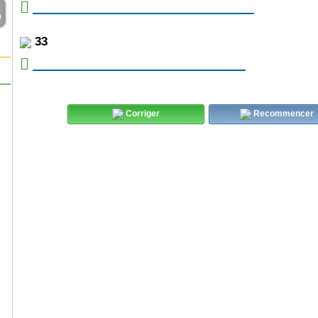
9
33
Corriger
Recommencer