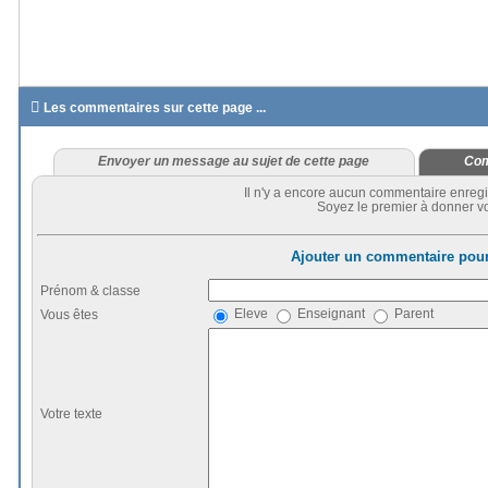

Les commentaires sur cette page ...
Envoyer un message au sujet de cette page
Com
Il n'y a encore aucun commentaire enregi
Soyez le premier à donner vo
Ajouter un commentaire pour
Prénom & classe
Eleve
Enseignant
Parent
Vous êtes
Votre texte