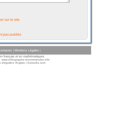
r sur le site.
t pas publiés.
ontacter
|
Mentions Légales
|
s en français et en mathématiques.
 :
www.orthographe-recommandee.info
 irréguliers Anglais
|
foxiverbs.com