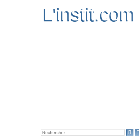
L'instit.com
L'instit.com
