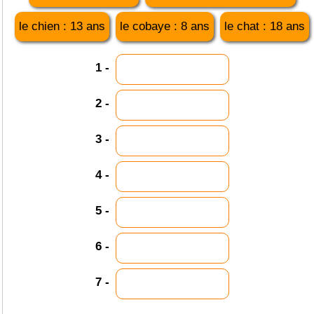
le chien : 13 ans
le cobaye : 8 ans
le chat : 18 ans
1 -
2 -
3 -
4 -
5 -
6 -
7 -