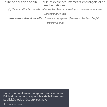
Site de soutien scolaire - Cours et exercices interactifs en français et en
mathématiques.
(*) Ce site utilise la nouvelle orthographe. Pour en savoir plus :
www.orthographe-
recommandee.info
Nos autres sites éducatifs :
Toute la conjugaison
|
Verbes irréguliers Anglais
|
foxiverbs.com
En poursuivant votre navigation, vous acceptez
l'utilisation de cookies pour les statistiques, les
publicités, et les réseaux sociaux.
En savoir plus