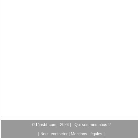
© L'instit.com - 2026 |
Qui sommes nous ?
|
Nous contacter
|
Mentions Légales
|