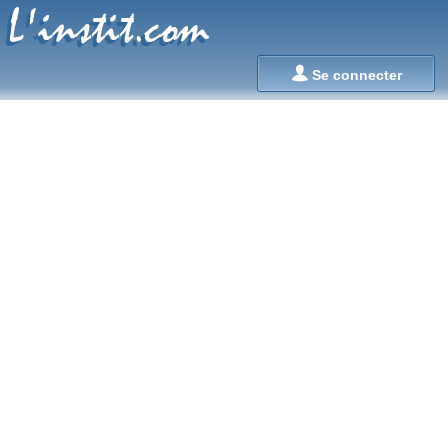
L'instit.com
L'instit.com

Se connecter