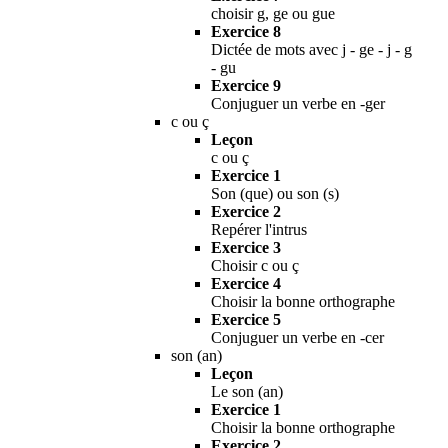
choisir g, ge ou gue
Exercice 8
Dictée de mots avec j - ge - j - g
- gu
Exercice 9
Conjuguer un verbe en -ger
c ou ç
Leçon
c ou ç
Exercice 1
Son (que) ou son (s)
Exercice 2
Repérer l'intrus
Exercice 3
Choisir c ou ç
Exercice 4
Choisir la bonne orthographe
Exercice 5
Conjuguer un verbe en -cer
son (an)
Leçon
Le son (an)
Exercice 1
Choisir la bonne orthographe
Exercice 2