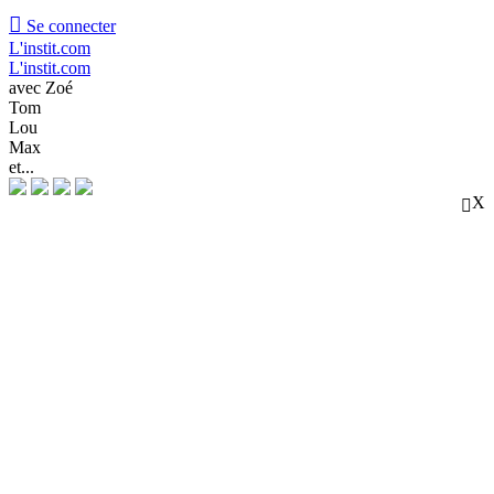

Se connecter
L'instit.com
L'instit.com
avec Zoé
Tom
Lou
Max
et...
X
