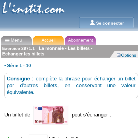
L'instit.com
L'instit.com

Se connecter

Menu
Accueil
Abonnement
La monnaie - Les billets -
Exercice
2971.1
-
Echanger les billets
Options
•
Série 1 - 10
Consigne :
complète la phrase pour échanger un billet
par d'autres billets, en conservant une valeur
équivalente.
Un billet de
peut s'échanger :