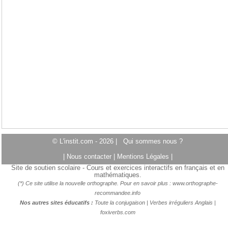
© L'instit.com - 2026 |
Qui sommes nous ?
|
Nous contacter
|
Mentions Légales
|
Site de soutien scolaire - Cours et exercices interactifs en français et en
mathématiques.
(*) Ce site utilise la nouvelle orthographe. Pour en savoir plus :
www.orthographe-
recommandee.info
Nos autres sites éducatifs :
Toute la conjugaison
|
Verbes irréguliers Anglais
|
foxiverbs.com