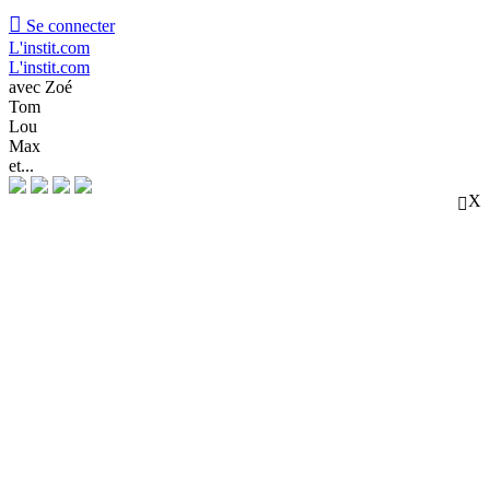

Se connecter
L'instit.com
L'instit.com
avec Zoé
Tom
Lou
Max
et...
X
