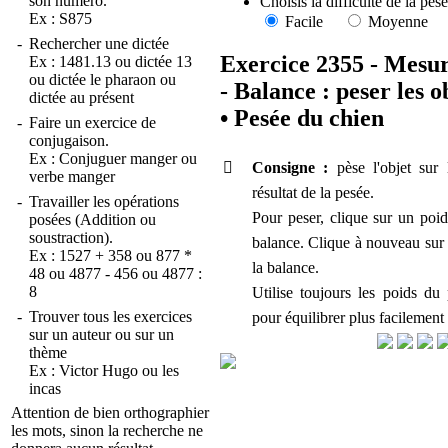
son numéro.
Choisis la difficulté de la pesé
Ex :
S875
Facile
Moyenne
-
Rechercher une dictée
Exercice 2355 - Mesur
Ex :
1481.13
ou
dictée 13
ou
dictée le pharaon
ou
- Balance : peser les o
dictée au présent
•
Pesée du chien
-
Faire un exercice de
conjugaison.
Ex :
Conjuguer manger
ou

Consigne :
pèse l'objet sur
verbe manger
résultat de la pesée.
-
Travailler les opérations
Pour peser, clique sur un poid
posées (Addition ou
soustraction).
balance. Clique à nouveau sur l
Ex :
1527 + 358
ou
877 *
la balance.
48
ou
4877 - 456
ou
4877 :
8
Utilise toujours les poids du
-
Trouver tous les exercices
pour équilibrer plus facilement 
sur un auteur ou sur un
thème
Ex :
Victor Hugo
ou
les
incas
Attention de bien orthographier
les mots, sinon la recherche ne