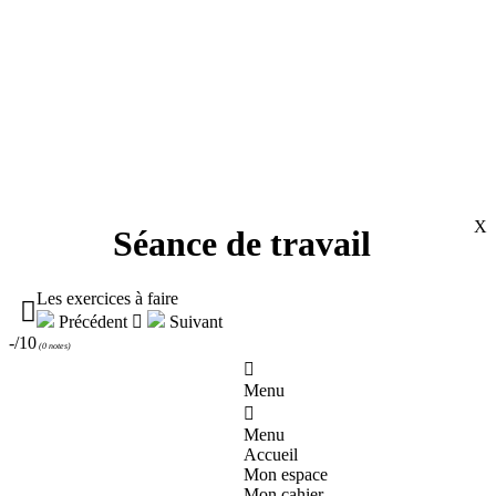
X
Séance de travail
Les exercices à faire

Précédent

Suivant
-/10
(
0 notes
)

Menu

Menu
Accueil
Mon espace
Mon cahier