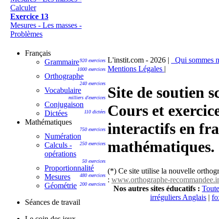
Calculer
Exercice 13
Mesures - Les masses -
Problèmes
Français
L'instit.com - 2026 |
Qui sommes 
Grammaire
920 exercices
Mentions Légales
|
1000 exercices
Orthographe
240 exercices
Site de soutien sc
Vocabulaire
milliers d'exercices
Conjugaison
Cours et exercic
Dictées
110 dictées
Mathématiques
interactifs en fr
750 exercices
Numération
mathématiques.
Calculs -
250 exercices
opérations
50 exercices
Proportionnalité
(*) Ce site utilise la nouvelle ortho
Mesures
480 exercices
:
www.orthographe-recommandee.i
Géométrie
200 exercices
Nos autres sites éducatifs :
Toute
irréguliers Anglais
|
fo
Séances de travail
Le coin des jeux