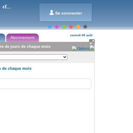
et...

Se connecter
samedi 08 août
Abonnement

bre de jours de chaque mois
Options
rs de chaque mois