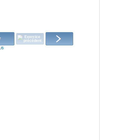
r
1/6