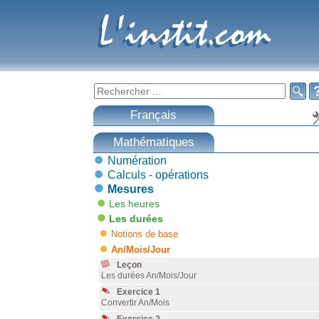
L'instit.com
L'instit.com

Français
Mathématiques
Numération
Calculs - opérations
Mesures
Les heures
Les durées
Notions de base
An/Mois/Jour
Leçon
Les durées An/Mois/Jour
Exercice 1
Convertir An/Mois