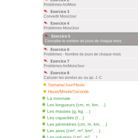
Exercice 2
Problèmes An/Mois
Exercice 3
Convertir Mois/Jour
Exercice 4
Problèmes Mois/Jour
Exercice 5
Connaitre le nombre de jours de chaque mois
Exercice 6
Problèmes - Nombre de jours de chaque mois
Exercice 7
Problèmes An/Mois/Jour
Exercice 8
Calculer les années av. ou ap. J.-C.
Semaine/Jour/Heure
Heure/Minute/Seconde
La monnaie
Les longueurs (cm, m, km, ...)
Les masses (g, kg, ...)
Les capacités (l ...)
Les périmètres (cm, m, km, ...)
Les aires (cm², m², km², ...)
Les volumes (cm³, m³, ...)