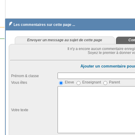

Les commentaires sur cette page ...
Envoyer un message au sujet de cette page
Com
Il n'y a encore aucun commentaire enregi
Soyez le premier à donner vo
Ajouter un commentaire pour
Prénom & classe
Eleve
Enseignant
Parent
Vous êtes
Votre texte