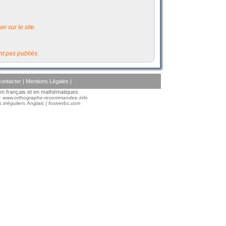
r sur le site.
t pas publiés.
ontacter
|
Mentions Légales
|
s en français et en mathématiques.
 :
www.orthographe-recommandee.info
 irréguliers Anglais
|
foxiverbs.com