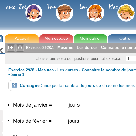
avec Zoé
Tom
Lou
Max
Accueil
Mon espace
Mon cahier
Outils



Mesures - Les durées - Connaitre le nom
Exercice
2928.1
-

Choisis une série de questions pour cet exercice
Exercice 2928 - Mesures - Les durées - Connaitre le nombre de jou
•
Série 1
Consigne :
indique le nombre de jours de chacun des mois.

Mois de janvier =
jours
Mois de février =
jours