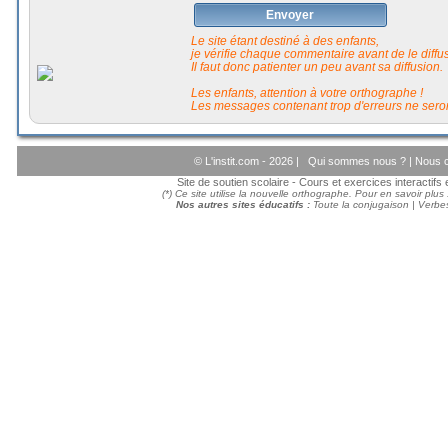
Envoyer
Le site étant destiné à des enfants,
je vérifie chaque commentaire avant de le diffuse
Il faut donc patienter un peu avant sa diffusion.
Les enfants, attention à votre orthographe !
Les messages contenant trop d'erreurs ne seron
© L'instit.com - 2026 |
Qui sommes nous ?
|
Nous c
Site de soutien scolaire - Cours et exercices interactif
(*) Ce site utilise la nouvelle orthographe. Pour en savoir plus
Nos autres sites éducatifs :
Toute la conjugaison
|
Verbes