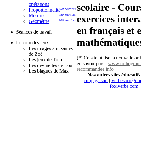
opérations
scolaire - Cour
Proportionnalité
50 exercices
Mesures
480 exercices
exercices intera
Géométrie
200 exercices
en français et 
Séances de travail
mathématiques
Le coin des jeux
Les images amusantes
de Zoé
(*) Ce site utilise la nouvelle o
Les jeux de Tom
en savoir plus :
www.orthograph
Les devinettes de Lou
recommandee.info
Les blagues de Max
Nos autres sites éducatifs
conjugaison
|
Verbes irréguli
foxiverbs.com