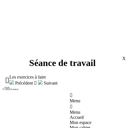
X
Séance de travail
Les exercices à faire

Précédent

Suivant
-/10
(
0 notes
)

Menu

Menu
Accueil
Mon espace
Mon cahier