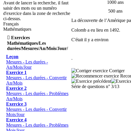
1000 ans
Avant de lancer la recherche, il faut
saisir des mots ou un numéro
500 ans
d'exercice dans la zone de recherche
ci-dessus.
La découverte de l’Amérique pa
Français
Mathématiques
Colomb a eu lieu en 1492.

Exercices
C'était il y a environ
Mathématiques/Les
durées/Mesures/An/Mois/Jour/
Leçon
.
Mesures - Les durées -
An/Mois/Jour
Corriger
Exercice 1
Reco
Mesures - Les durées - Convertir
An/Mois
Série de questions n° 3/13
Exercice 2
Mesures - Les durées - Problèmes
An/Mois
Exercice 3
Mesures - Les durées - Convertir
Mois/Jour
Exercice 4
Mesures - Les durées - Problèmes
Mois/Jour