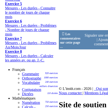
Exercice 5
Mesures - Les durées - Connaitre
le nombre de jours de chaque
mois
Exercice 6
Mesures - Les durées - Problèmes
- Nombre de jours de chaque

Les
mois
Signaler une e
commentaires
Exercice 7
|
Ajoute
sur cette page
Mesures - Les durées - Problèmes
comment
...
An/Mois/Jour
Exercice 8
Mesures - Les durées - Calculer
les années av. ou ap. J.-C.
Français
Grammaire
920 exercices
Orthographe
1000 exercices
Vocabulaire
240 exercices
milliers d'exercices
© L'instit.com - 2026 |
Qui so
Conjugaison
Nous contacter
|
Mentions Léga
Dictées
110 dictées
Mathématiques
Site de soutien
Numération
750 exercices
Calculs -
250 exercices