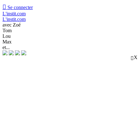

Se connecter
L'instit.com
L'instit.com
avec Zoé
Tom
Lou
Max
et...
X
