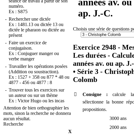
années av. ou
séance de travail à partir de son
numéro.
ap. J.-C.
Ex :
S875
-
Rechercher une dictée
Ex :
1481.13
ou
dictée 13
ou
Choisis une série de questions p
dictée le pharaon
ou
dictée au
présent
-
Faire un exercice de
Exercice 2948 - Mes
conjugaison.
Ex :
Conjuguer manger
ou
Les durées - Calcule
verbe manger
années av. ou ap. J.
-
Travailler les opérations posées
•
Série 3 - Christop
(Addition ou soustraction).
Ex :
1527 + 358
ou
877 * 48
ou
Colomb
4877 - 456
ou
4877 : 8
-
Trouver tous les exercices sur

Consigne :
calcule l
un auteur ou sur un thème
Ex :
Victor Hugo
ou
les incas
sélectionne la bonne rép
Attention de bien orthographier les
propositions.
mots, sinon la recherche ne donnera
3000 ans
aucun résultat.
Recherche
2000 ans
X