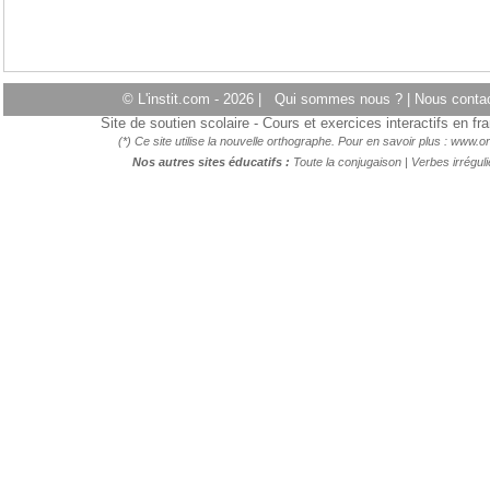
© L'instit.com - 2026 |
Qui sommes nous ?
|
Nous conta
Site de soutien scolaire - Cours et exercices interactifs en f
(*) Ce site utilise la nouvelle orthographe. Pour en savoir plus :
www.or
Nos autres sites éducatifs :
Toute la conjugaison
|
Verbes irréguli