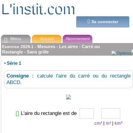
L'instit.com
L'instit.com

Se connecter
Menu
Accueil
Abonnement

Mesures - Les aires - Carré ou
Exercice
2829.1
-
Rectangle - Sans grille
Options
•
Série 1
Consigne :
calcule l'aire du carré ou du rectangle
ABCD.
L'aire du rectangle est de
cm²
|
m²
|
km²