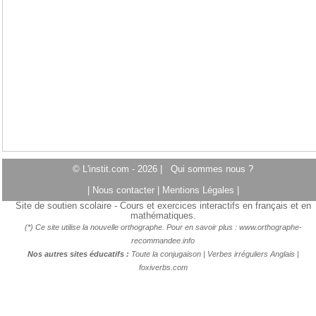
© L'instit.com - 2026 |
Qui sommes nous ?
|
Nous contacter
|
Mentions Légales
|
Site de soutien scolaire - Cours et exercices interactifs en français et en
mathématiques.
(*) Ce site utilise la nouvelle orthographe. Pour en savoir plus :
www.orthographe-
recommandee.info
Nos autres sites éducatifs :
Toute la conjugaison
|
Verbes irréguliers Anglais
|
foxiverbs.com