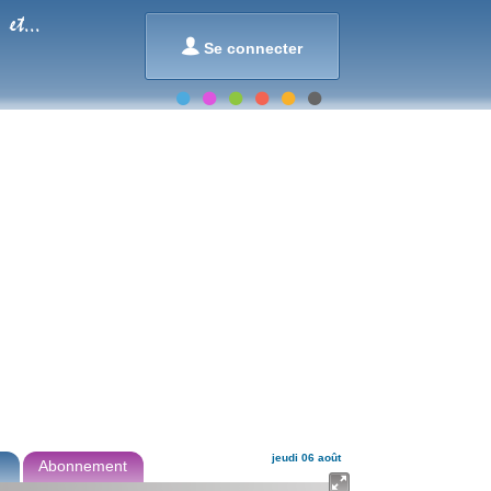
et...

Se connecter
jeudi 06 août
Abonnement
