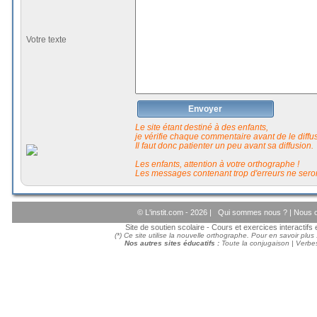
Votre texte
Envoyer
Le site étant destiné à des enfants,
je vérifie chaque commentaire avant de le diffuse
Il faut donc patienter un peu avant sa diffusion.
Les enfants, attention à votre orthographe !
Les messages contenant trop d'erreurs ne seron
© L'instit.com - 2026 |
Qui sommes nous ?
|
Nous c
Site de soutien scolaire - Cours et exercices interactif
(*) Ce site utilise la nouvelle orthographe. Pour en savoir plus
Nos autres sites éducatifs :
Toute la conjugaison
|
Verbes