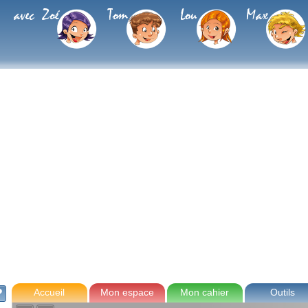
avec Zoé
Tom
Lou
Max
Accueil
Mon espace
Mon cahier
Outils
