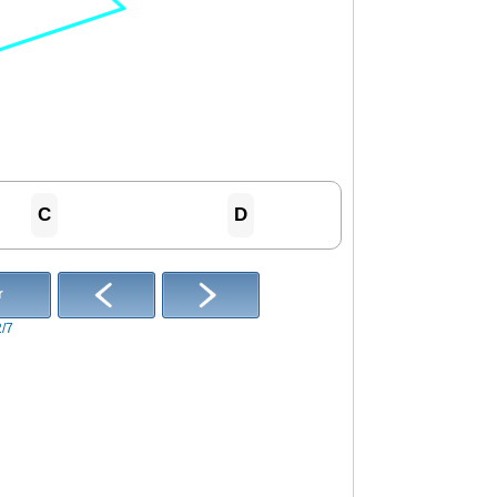
C
D
r
2/7