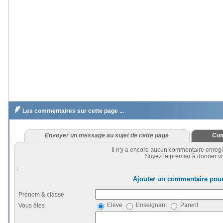

Les commentaires sur cette page ...
Envoyer un message au sujet de cette page
Com
Il n'y a encore aucun commentaire enregi
Soyez le premier à donner vo
Ajouter un commentaire pour
Prénom & classe
Eleve
Enseignant
Parent
Vous êtes