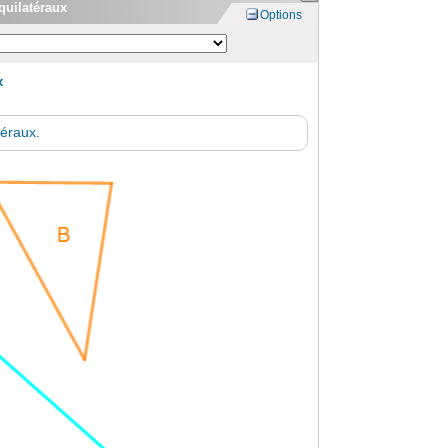
équilatéraux
Options
x
téraux.