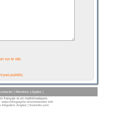
r sur le site.
t pas publiés.
ontacter
|
Mentions Légales
|
s en français et en mathématiques.
 :
www.orthographe-recommandee.info
 irréguliers Anglais
|
foxiverbs.com