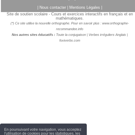
|
Nous contacter
|
Mentions Légales
|
Site de soutien scolaire - Cours et exercices interactifs en français et en
mathématiques.
(*) Ce site utilise la nouvelle orthographe. Pour en savoir plus :
www.orthographe-
recommandee.info
Nos autres sites éducatifs :
Toute la conjugaison
|
Verbes irréguliers Anglais
|
foxiverbs.com
En poursuivant votre navigation, vous acceptez
l'utilisation de cookies pour les statistiques, les