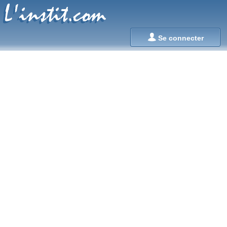
L'instit.com
L'instit.com

Se connecter