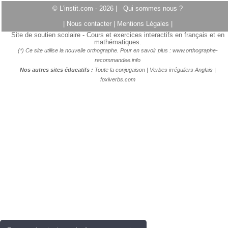
© L'instit.com - 2026 |
Qui sommes nous ?
|
Nous contacter
|
Mentions Légales
|
Site de soutien scolaire - Cours et exercices interactifs en français et en
mathématiques.
(*) Ce site utilise la nouvelle orthographe. Pour en savoir plus :
www.orthographe-
recommandee.info
Nos autres sites éducatifs :
Toute la conjugaison
|
Verbes irréguliers Anglais
|
foxiverbs.com