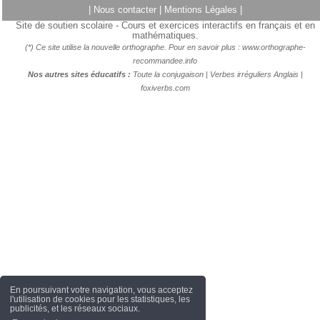
|
Nous contacter
|
Mentions Légales
|
Site de soutien scolaire - Cours et exercices interactifs en français et en
mathématiques.
(*) Ce site utilise la nouvelle orthographe. Pour en savoir plus :
www.orthographe-
recommandee.info
Nos autres sites éducatifs :
Toute la conjugaison
|
Verbes irréguliers Anglais
|
foxiverbs.com
En poursuivant votre navigation, vous acceptez
l'utilisation de cookies pour les statistiques, les
publicités, et les réseaux sociaux.