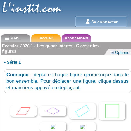
L'instit.com
L'instit.com

Se connecter

Menu
Accueil
Abonnement
Les quadrilatères - Classer les
Exercice
2876.1
-
figures
Options
•
Série 1
Consigne :
déplace chaque figure géométrique dans le
bon ensemble. Pour déplacer une figure, clique dessus
et maintiens appuyé en déplaçant.