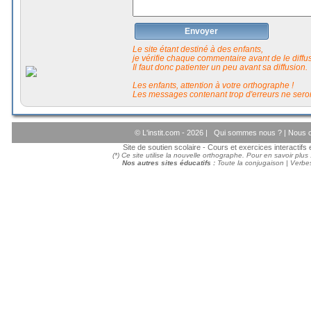
Envoyer
Le site étant destiné à des enfants,
je vérifie chaque commentaire avant de le diffuse
Il faut donc patienter un peu avant sa diffusion.
Les enfants, attention à votre orthographe !
Les messages contenant trop d'erreurs ne seron
© L'instit.com - 2026 |
Qui sommes nous ?
|
Nous c
Site de soutien scolaire - Cours et exercices interactif
(*) Ce site utilise la nouvelle orthographe. Pour en savoir plus
Nos autres sites éducatifs :
Toute la conjugaison
|
Verbes