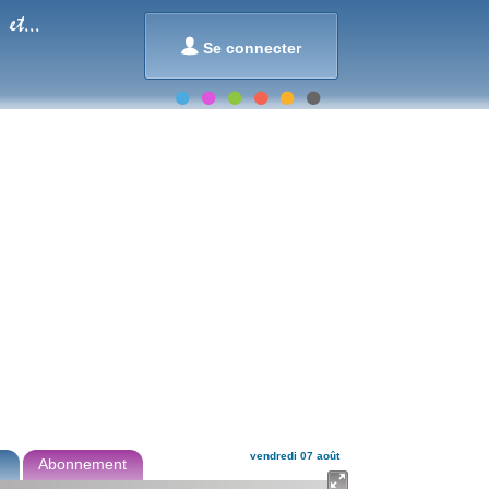
et...

Se connecter
vendredi 07 août
Abonnement
