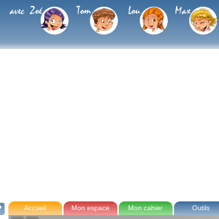
avec Zoé
Tom
Lou
Max
Accueil
Mon espace
Mon cahier
Outils
