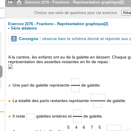


Fractions - Représentation graphique(2)
Exercice
2276
-
Choisis une série de questions pour cet exercice
Exercice 2276 - Fractions - Représentation graphique(2)
•
Série aléatoire
Consigne :
observe bien le schéma donné et réponds aux q

A la cantine, les enfants ont eu de la galette en dessert. Chaque ga
représentation des assiettes restantes en fin de repas :
Une part de galette représente
de galette.
La totalité des parts restantes représente
de galette.
Il reste
galettes entières et
de galette.
5
4
6
7
5