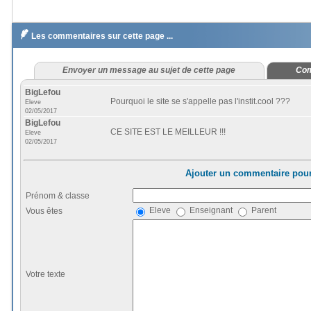

Les commentaires sur cette page ...
Envoyer un message au sujet de cette page
Com
BigLefou
Pourquoi le site se s'appelle pas l'instit.cool ???
Eleve
02/05/2017
BigLefou
CE SITE EST LE MEILLEUR !!!
Eleve
02/05/2017
Ajouter un commentaire pour
Prénom & classe
Eleve
Enseignant
Parent
Vous êtes
Votre texte