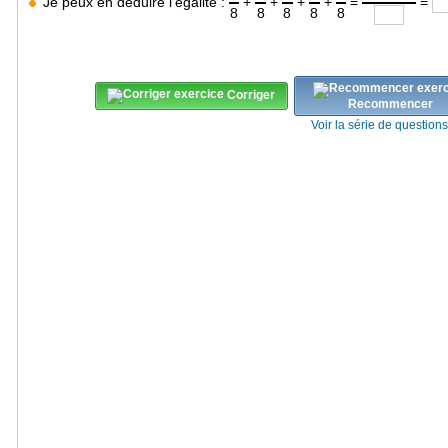
Je peux en déduire l'égalité :
+
+
+
+
=
=
8
8
8
8
8
Corriger
Recommencer
Voir la série de question