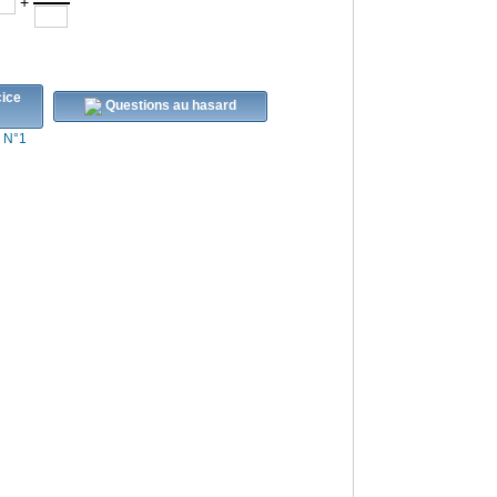
+
Questions au hasard
s N°1