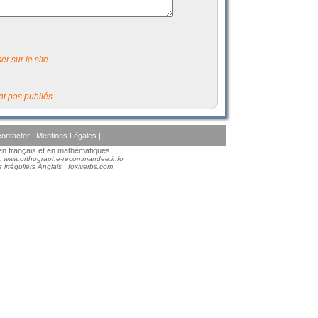
r sur le site.
t pas publiés.
ontacter
|
Mentions Légales
|
s en français et en mathématiques.
 :
www.orthographe-recommandee.info
 irréguliers Anglais
|
foxiverbs.com