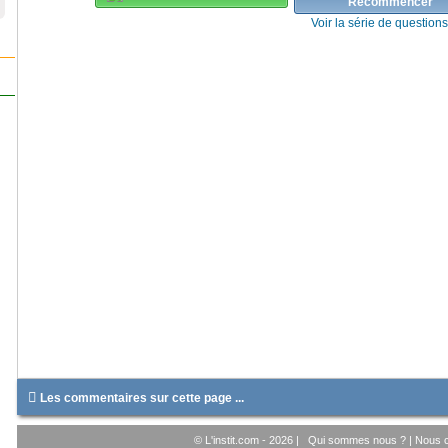
Recommencer
Voir la série de question

Les commentaires sur cette page ...
© L'instit.com - 2026 |
Qui sommes nous ?
|
Nous c