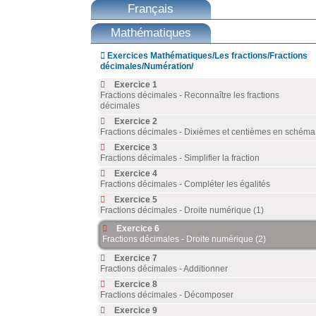
Français
Mathématiques

Exercices Mathématiques/Les fractions/Fractions
décimales/Numération/
Exercice 1
Fractions décimales - Reconnaître les fractions
décimales
Exercice 2
Fractions décimales - Dixièmes et centièmes en schéma
Exercice 3
Fractions décimales - Simplifier la fraction
Exercice 4
Fractions décimales - Compléter les égalités
Exercice 5
Fractions décimales - Droite numérique (1)
Exercice 6
Fractions décimales - Droite numérique (2)
Exercice 7
Fractions décimales - Additionner
Exercice 8
Fractions décimales - Décomposer
Exercice 9