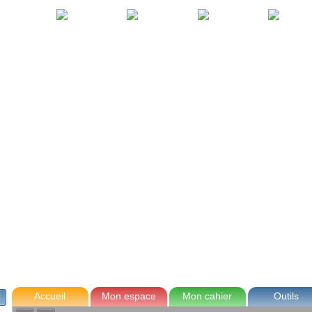
avec Zoé
Tom
Lou
Max
Accueil
Mon espace
Mon cahier
Outils
