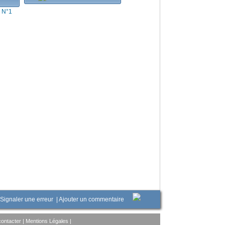
s N°1
Signaler une erreur
|
Ajouter un commentaire
ontacter
|
Mentions Légales
|