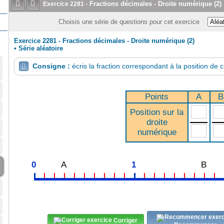


Fractions décimales - Droite numérique (2)
Exercice
2281
-
Choisis une série de questions pour cet exercice
Exercice 2281 - Fractions décimales - Droite numérique (2)
•
Série aléatoire
Consigne :
écris la fraction correspondant à la position de

Points
A
B
Position sur la
droite
numérique
0
A
1
B
Corriger