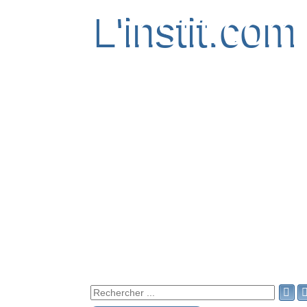
L'instit.com
L'instit.com
