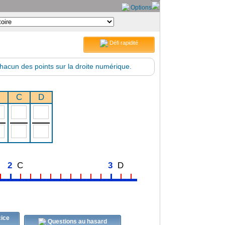
Options
Défi rapidité
 chacun des points sur la droite numérique.
C
D
2
C
3
D
Questions au hasard