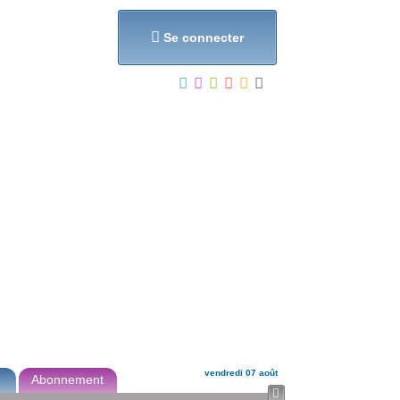
et...

Se connecter
vendredi 07 août
Abonnement
