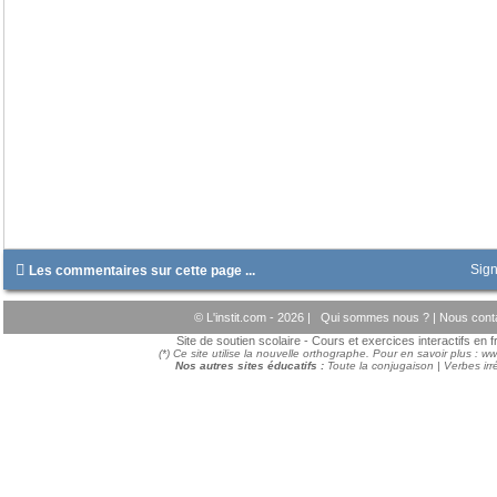

Sign
Les commentaires sur cette page ...
© L'instit.com - 2026 |
Qui sommes nous ?
|
Nous cont
Site de soutien scolaire - Cours et exercices interactifs en
(*) Ce site utilise la nouvelle orthographe. Pour en savoir plus :
ww
Nos autres sites éducatifs :
Toute la conjugaison
|
Verbes irr