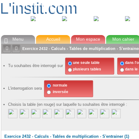
L'instit.com
L'instit.com
avec Zoé
Tom
Lou
Max
Menu
Accueil
Mon espace
Mon cahier



Calculs - Tables de multiplication - S'entrainer
Exercice
2432
-
une seule table
dans l'
Tu souhaites être interrogé sur
plusieurs tables
dans le
normale
L'interrogation sera
inversée
Choisis la table (en rouge) sur laquelle tu souhaites être interrogé :
1
2
3
4
5
6
7
8
9
10
Exercice 2432 - Calculs - Tables de multiplication - S'entrainer (1)