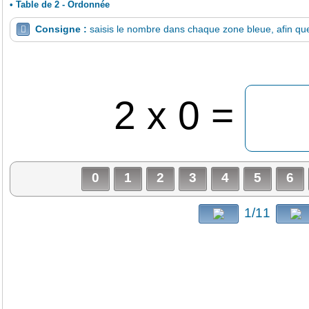
•
Table de 2 - Ordonnée
Consigne :
saisis le nombre dans chaque zone bleue, afin que 

2 x 0 =
0
1
2
3
4
5
6
1/11