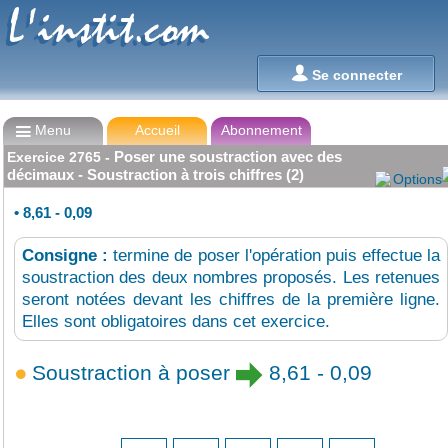
L'instit.com
L'instit.com

Se connecter

Menu
Accueil
Abonnement
Poser une soustraction avec des
Exercice
2765
-
décimaux - Soustraction à trois chiffres (2)
Options
•
8,61 - 0,09
Consigne :
termine de poser l'opération puis effectue la
soustraction des deux nombres proposés. Les retenues
seront notées devant les chiffres de la première ligne.
Elles sont obligatoires dans cet exercice.
Soustraction à poser
8,61 - 0,09