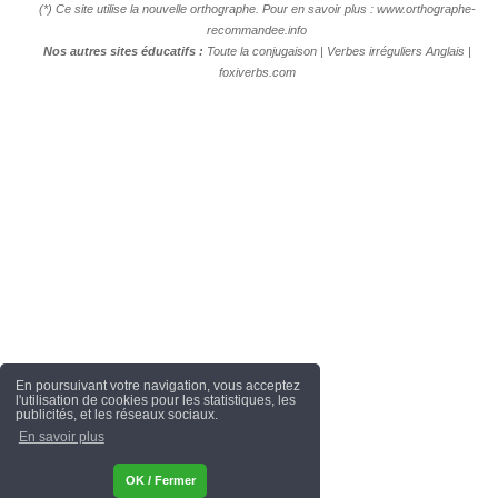
(*) Ce site utilise la nouvelle orthographe. Pour en savoir plus :
www.orthographe-
recommandee.info
Nos autres sites éducatifs :
Toute la conjugaison
|
Verbes irréguliers Anglais
|
foxiverbs.com
En poursuivant votre navigation, vous acceptez
l'utilisation de cookies pour les statistiques, les
publicités, et les réseaux sociaux.
En savoir plus
OK / Fermer