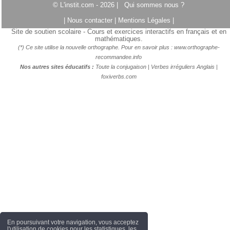
© L'instit.com - 2026 |
Qui sommes nous ?
|
Nous contacter
|
Mentions Légales
|
Site de soutien scolaire - Cours et exercices interactifs en français et en
mathématiques.
(*) Ce site utilise la nouvelle orthographe. Pour en savoir plus :
www.orthographe-
recommandee.info
Nos autres sites éducatifs :
Toute la conjugaison
|
Verbes irréguliers Anglais
|
foxiverbs.com
En poursuivant votre navigation, vous acceptez
l'utilisation de cookies pour les statistiques, les