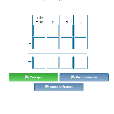
u de
mille
c
d
u
-
=
Corriger
Recommencer
Autre opération