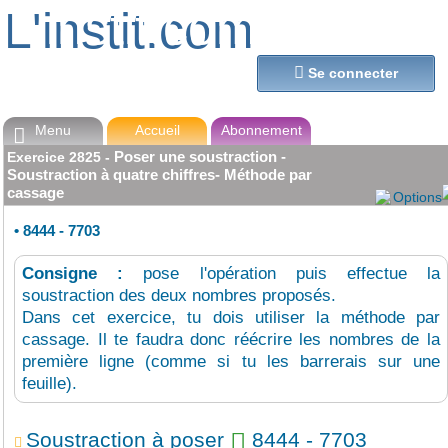
L'instit.com
L'instit.com

Se connecter
Menu
Accueil
Abonnement

Poser une soustraction -
Exercice
2825
-
Soustraction à quatre chiffres- Méthode par
cassage
Options
•
8444 - 7703
Consigne :
pose l'opération puis effectue la
soustraction des deux nombres proposés.
Dans cet exercice, tu dois utiliser la méthode par
cassage. Il te faudra donc réécrire les nombres de la
première ligne (comme si tu les barrerais sur une
feuille).
Soustraction à poser
8444 - 7703