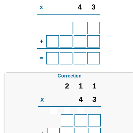
4
3
x
+
=
Correction
2
1
1
4
3
x