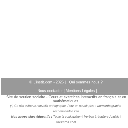
© L'instit.com - 2026 |
Qui sommes nous ?
|
Nous contacter
|
Mentions Légales
|
Site de soutien scolaire - Cours et exercices interactifs en français et en
mathématiques.
(*) Ce site utilise la nouvelle orthographe. Pour en savoir plus :
www.orthographe-
recommandee.info
Nos autres sites éducatifs :
Toute la conjugaison
|
Verbes irréguliers Anglais
|
foxiverbs.com