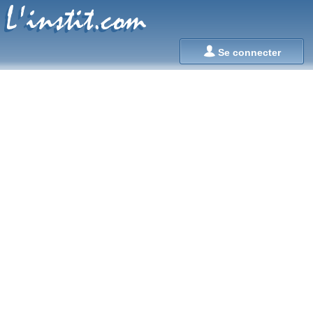
L'instit.com
L'instit.com

Se connecter