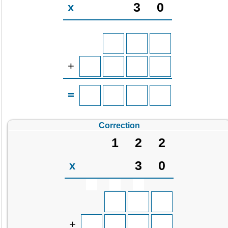
3
0
x
+
=
Correction
1
2
2
3
0
x
+