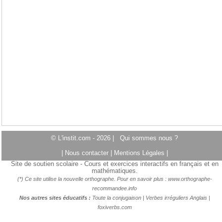
© L'instit.com - 2026 |
Qui sommes nous ?
|
Nous contacter
|
Mentions Légales
|
Site de soutien scolaire - Cours et exercices interactifs en français et en
mathématiques.
(*) Ce site utilise la nouvelle orthographe. Pour en savoir plus :
www.orthographe-
recommandee.info
Nos autres sites éducatifs :
Toute la conjugaison
|
Verbes irréguliers Anglais
|
foxiverbs.com