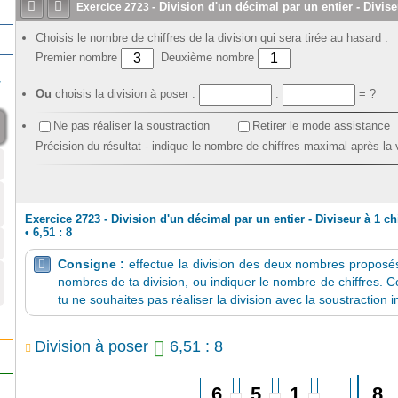


Division d'un décimal par un entier - Diviseu
Exercice
2723
-
Choisis le nombre de chiffres de la division qui sera tirée au hasard :
Premier nombre
Deuxième nombre
r
Ou
choisis la division à poser :
:
= ?
Ne pas réaliser la soustraction
Retirer le mode assistance
Précision du résultat - indique le nombre de chiffres maximal après la 
Exercice 2723 - Division d'un décimal par un entier - Diviseur à 1 chi
•
6,51 : 8
Consigne :
effectue la division des deux nombres proposés.

nombres de ta division, ou indiquer le nombre de chiffres. Co
tu ne souhaites pas réaliser la division avec la soustraction i
Division à poser
6,51 : 8
8