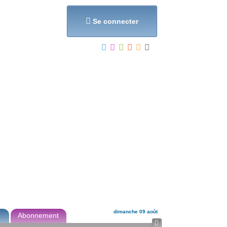
et...

Se connecter
dimanche 09 août
Abonnement
