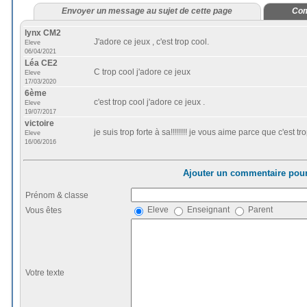
Envoyer un message au sujet de cette page
Com
lynx CM2
J'adore ce jeux , c'est trop cool.
Eleve
06/04/2021
Léa CE2
C trop cool j'adore ce jeux
Eleve
17/03/2020
6ème
c'est trop cool j'adore ce jeux .
Eleve
19/07/2017
victoire
je suis trop forte à sa!!!!!!!! je vous aime parce que c'est tr
Eleve
16/06/2016
Ajouter un commentaire pour
Prénom & classe
Eleve
Enseignant
Parent
Vous êtes
Votre texte