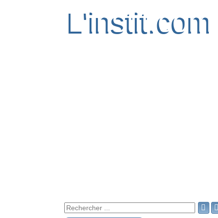
L'instit.com
L'instit.com
