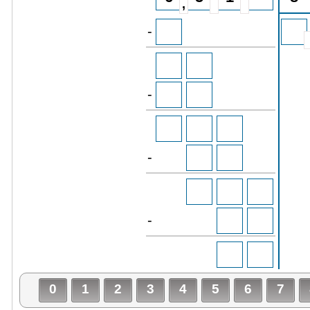
-
-
-
-
0
1
2
3
4
5
6
7