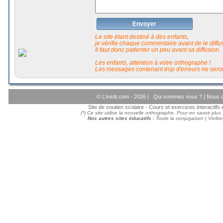
Envoyer
Le site étant destiné à des enfants,
je vérifie chaque commentaire avant de le diffuse
Il faut donc patienter un peu avant sa diffusion.
Les enfants, attention à votre orthographe !
Les messages contenant trop d'erreurs ne seron
© L'instit.com - 2026 |
Qui sommes nous ?
|
Nous c
Site de soutien scolaire - Cours et exercices interactif
(*) Ce site utilise la nouvelle orthographe. Pour en savoir plus
Nos autres sites éducatifs :
Toute la conjugaison
|
Verbes