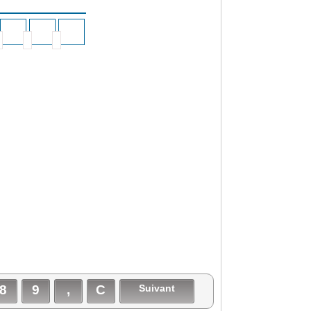
8
9
,
C
Suivant