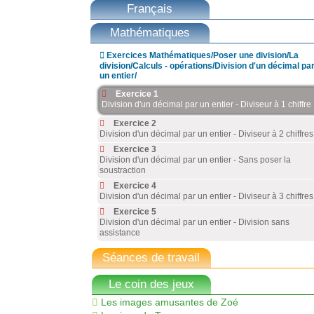
Français
Mathématiques

Exercices Mathématiques/Poser une division/La
division/Calculs - opérations/Division d'un décimal pa
un entier/
Exercice 1
Division d'un décimal par un entier - Diviseur à 1 chiffre
Exercice 2
Division d'un décimal par un entier - Diviseur à 2 chiffres
Exercice 3
Division d'un décimal par un entier - Sans poser la
soustraction
Exercice 4
Division d'un décimal par un entier - Diviseur à 3 chiffres
Exercice 5
Division d'un décimal par un entier - Division sans
assistance
Séances de travail
Le coin des jeux
Les images amusantes de Zoé