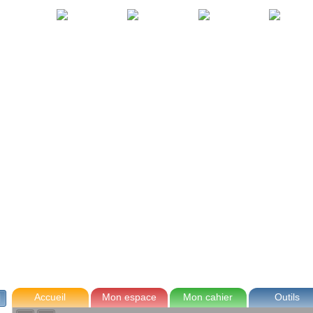
avec Zoé
Tom
Lou
Max
Accueil
Mon espace
Mon cahier
Outils
