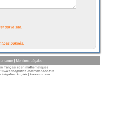
r sur le site.
t pas publiés.
ontacter
|
Mentions Légales
|
s en français et en mathématiques.
 :
www.orthographe-recommandee.info
 irréguliers Anglais
|
foxiverbs.com