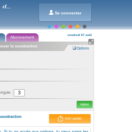
et...

Se connecter
vendredi 07 août
Abonnement

poser la soustraction
Options
virgule :
Valider
soustraction
Défi rapidité
 Si tu as accès aux options, tu peux saisir les