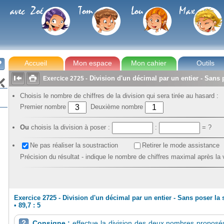
avec Zoé
Tom
Lou
Max
Accueil
Mon espace
Mon cahier
Outils



Division d'un décimal par un entier - Sans 
Exercice
2725
-

Choisis le nombre de chiffres de la division qui sera tirée au hasard :
Premier nombre
Deuxième nombre
Ou
choisis la division à poser :
:
= ?
Ne pas réaliser la soustraction
Retirer le mode assistance
Précision du résultat - indique le nombre de chiffres maximal après la 
Exercice 2725 - Division d'un décimal par un entier - Sans poser la 
•
89,7 : 5
Consigne :
effectue la division des deux nombres proposés.
