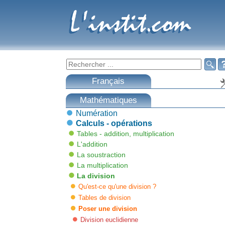
L'instit.com
L'instit.com

Français
Mathématiques
Numération
Calculs - opérations
Tables - addition, multiplication
L'addition
La soustraction
La multiplication
La division
Qu'est-ce qu'une division ?
Tables de division
Poser une division
Division euclidienne