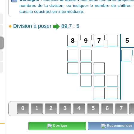
nombres de ta division, ou indiquer le nombre de chiffres. 
sans la soustraction intermédiaire.
Division à poser
89,7 : 5
5
0
1
2
3
4
5
6
7
Corriger
Recommencer