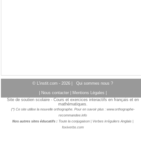
© L'instit.com - 2026 |
Qui sommes nous ?
|
Nous contacter
|
Mentions Légales
|
Site de soutien scolaire - Cours et exercices interactifs en français et en
mathématiques.
(*) Ce site utilise la nouvelle orthographe. Pour en savoir plus :
www.orthographe-
recommandee.info
Nos autres sites éducatifs :
Toute la conjugaison
|
Verbes irréguliers Anglais
|
foxiverbs.com