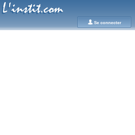
L'instit.com
L'instit.com

Se connecter