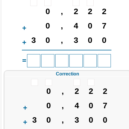
0
,
2
2
2
0
,
4
0
7
+
3
0
,
3
0
0
+
=
Correction
0
,
2
2
2
0
,
4
0
7
+
3
0
,
3
0
0
+