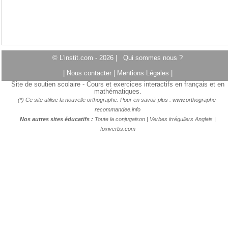
© L'instit.com - 2026 |
Qui sommes nous ?
|
Nous contacter
|
Mentions Légales
|
Site de soutien scolaire - Cours et exercices interactifs en français et en
mathématiques.
(*) Ce site utilise la nouvelle orthographe. Pour en savoir plus :
www.orthographe-
recommandee.info
Nos autres sites éducatifs :
Toute la conjugaison
|
Verbes irréguliers Anglais
|
foxiverbs.com