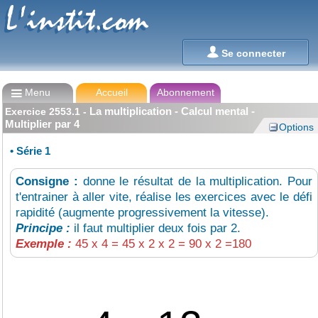
L'instit.com
L'instit.com

Se connecter

Menu
Accueil
Abonnement
La multiplication - Calcul mental -
Exercice
2553.1
-
Multiplier par 4
Options
•
Série 1
Consigne :
donne le résultat de la multiplication. Pour
t'entrainer à aller vite, réalise les exercices avec le défi
rapidité (augmente progressivement la vitesse).
Principe :
il faut multiplier deux fois par 2.
Exemple :
45 x 4 = 45 x 2 x 2 = 90 x 2 =180