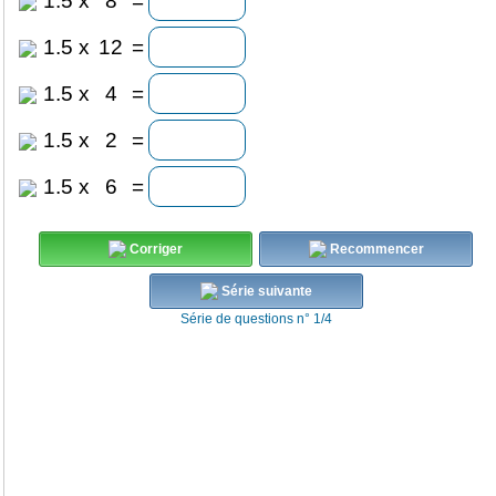
1.5
x
8
=
1.5
x
12
=
1.5
x
4
=
1.5
x
2
=
1.5
x
6
=
Corriger
Recommencer
Série suivante
Série de questions n° 1/4