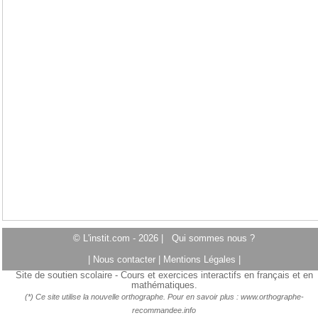
© L'instit.com - 2026 |
Qui sommes nous ?
|
Nous contacter
|
Mentions Légales
|
Site de soutien scolaire - Cours et exercices interactifs en français et en
mathématiques.
(*) Ce site utilise la nouvelle orthographe. Pour en savoir plus :
www.orthographe-
recommandee.info