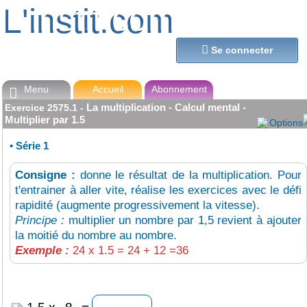
L'instit.com
L'instit.com

Se connecter
Menu
Accueil
Abonnement

La multiplication - Calcul mental -
Exercice
2575.1
-
Multiplier par 1.5
Options
•
Série 1
Consigne :
donne le résultat de la multiplication. Pour
t'entrainer à aller vite, réalise les exercices avec le défi
rapidité (augmente progressivement la vitesse).
Principe :
multiplier un nombre par 1,5 revient à ajouter
la moitié du nombre au nombre.
Exemple :
24 x 1.5 = 24 + 12 =36